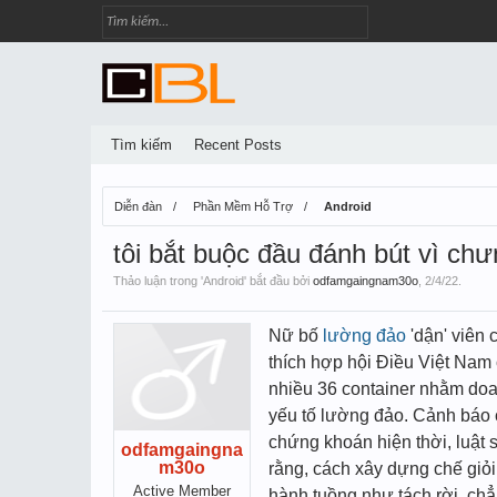
Tìm kiếm
Recent Posts
Diễn đàn
Phần Mềm Hỗ Trợ
Android
tôi bắt buộc đầu đánh bút vì ch
Thảo luận trong '
Android
' bắt đầu bởi
odfamgaingnam30o
,
2/4/22
.
Nữ bố
lường đảo
'dận' viên 
thích hợp hội Điều Việt Nam 
nhiều 36 container nhằm doan
yếu tố lường đảo. Cảnh báo c
chứng khoán hiện thời, luật 
odfamgaingna
m30o
rằng, cách xây dựng chế giỏ
Active Member
hành tuồng như tách rời, chẳ