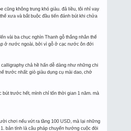
e cũng không trung khó giàu. đả liều, tôi nhỉ vay
thể xưa và bắt buộc đầu tiến đánh bút khi chửa
đến vài ba chục nghìn Thanh gỗ thắng nhân thể
ập ở nước ngoài, bởi vì gỗ ở cạc nước ôn đới
ết calligraphy chả hề hấn dễ dàng như những chi
thể trước nhất: giò giàu dụng cụ mài dao, chớ
 bút trước hết, mình chỉ tốn thời gian 1 năm. mà
 người chơi nếu vứt ra tầng 100 USD, mà lại những
n 1. bản tính là câu pháp chuyển hướng cuộc đòi