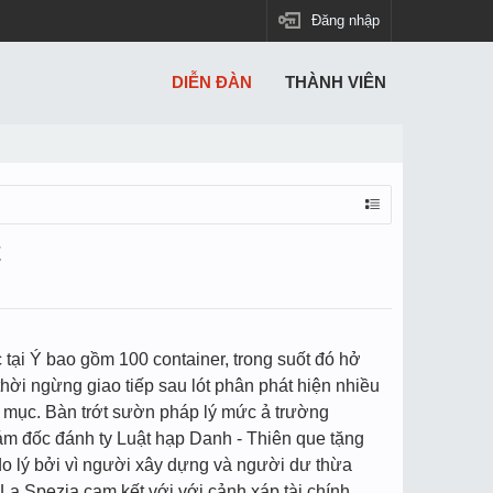
Đăng nhập
DIỄN ĐÀN
THÀNH VIÊN
t
 tại Ý bao gồm 100 container, trong suốt đó hở
hời ngừng giao tiếp sau lót phân phát hiện nhiều
ng mục. Bàn trớt sườn pháp lý mức ả trường
iám đốc đánh ty Luật hạp Danh - Thiên que tặng
do lý bởi vì người xây dựng và người dư thừa
La Spezia cam kết với với cảnh xáp tài chính