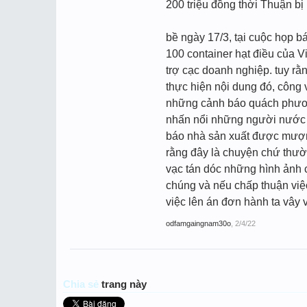
200 triệu đồng thời Thuận bị
bề ngày 17/3, tại cuộc họp b
100 container hạt điều của V
trợ cạc doanh nghiệp. tuy rằn
thực hiện nội dung đó, công v
những cảnh báo quách phương
nhấn nổi những người nước n
báo nhà sản xuất được mượn 
rằng đây là chuyện chứ thườ
vạc tán dóc những hình ảnh c
chúng và nếu chấp thuận việc
việc lên án đơn hành ta vây 
odfamgaingnam30o
,
2/4/22
Chia sẻ
trang này