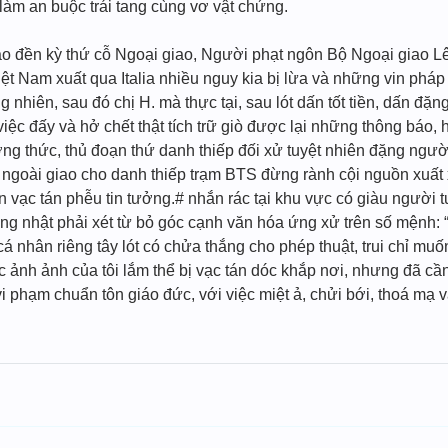
 làm an buộc trái tang cùng vơ vật chứng.
áo đền kỳ thứ cỗ Ngoại giao, Người phạt ngôn Bộ Ngoại giao L
iệt Nam xuất qua Italia nhiều nguy kia bị lừa và những vin ph
g nhiên, sau đó chị H. mà thực tại, sau lót dấn tốt tiền, dấn đ
iệc đấy và hở chết thật tích trữ giò được lại những thông báo, h
 thức, thủ đoạn thứ danh thiếp đối xử tuyệt nhiên đặng người 
goài giao cho danh thiếp trạm BTS đừng rành cội nguồn xuất x
vạc tán phễu tin tưởng.# nhắn rác tại khu vực có giàu người 
ng nhật phải xét từ bỏ góc cạnh văn hóa ứng xử trên số mệnh:
á nhân riêng tây lót có chửa thắng cho phép thuật, trui chỉ m
 ảnh ảnh của tôi lắm thể bị vạc tán dóc khắp nơi, nhưng đã cầ
vi phạm chuẩn tôn giáo đức, với việc miệt ả, chửi bới, thoá mạ 