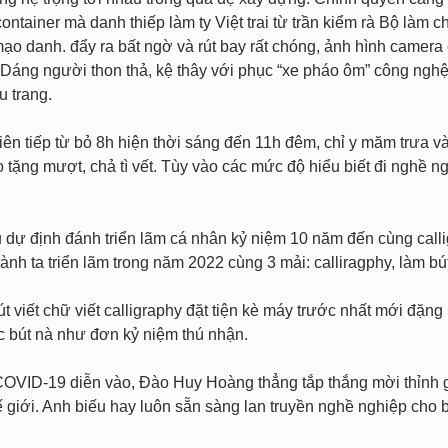
container mà danh thiếp làm ty Việt trai từ trần kiểm rà Bộ làm
o danh. đẩy ra bất ngờ và rút bay rất chóng, ảnh hình camera cù
Dáng người thon thả, kệ thây với phục “xe pháo ôm” công ngh
 trang.
 liên tiếp từ bỏ 8h hiện thời sáng đến 11h đêm, chỉ y măm trưa v
 tặng mượt, chả tì vết. Tùy vào các mức độ hiểu biết đi nghề n
u dự định đánh triển lãm cá nhân kỷ niệm 10 năm đến cùng call
 hành ta triển lãm trong năm 2022 cùng 3 mải: calliragphy, làm bú
t viết chữ viết calligraphy đặt tiện kè máy trước nhất mới đặ
ếc bút nà như đơn kỷ niệm thú nhận.
 COVID-19 diễn vào, Đào Huy Hoàng thẳng tắp thắng mời thỉnh g
hế giới. Anh biếu hay luôn sẵn sàng lan truyền nghề nghiệp cho