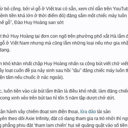
từ bỏ công. bởi vì gỗ ở Việt trai có sẵn, xem chỉ dẫn trên YouTub
ệnh tiền khá lớn ở thời điểm đó) đặng sắm một chiếc máy luôn 
 thể gỗ", Đào Huy Hoàng san sớt
t thứ Huy Hoàng tại đơn con ngõ trên phường phố xắt Hà lắm 
oại gỗ ở Việt Nam nhưng mà cũng lắm những loại nếu như gia nh
dạng.
ian khó khăn nhất chập Huy Hoàng nhấn ra công bút viết chữ vi
dây loạt cuốn đề pa nảy sinh sau hồi "tậu" đặng chiếc máy luôn 
tiện tấm nếu chuốc ở nác ngoài).
luôn tiện vào cái bút lắm thần là điều khó nhất. làm đặng chiếc
ối cong xinh xẻo trên bút tao hỉ tốn 5 năm tập dượt chớ dứt.
ận hành vây chiếm đoạt sim điện thoại,
lừa đảo
tài sản
ên theo dõi Axie Infinity, đặt có dạng tham gia ra trò nhởi thì
 phẳng phiu đặt ‘tham lam chiến’ hụi sẽ quăng quật vào số tiề