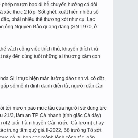
cho phép mượn bao di hễ chuyển hướng cá đòi
 xác thực 2 lớp. Sốt ghét, xuất hiện nhiều sổ
đắc, phải nhiều thể thương xót như cụ, Lạc
 cho ông Nguyễn Bảo quang đãng (SN 1970, ở
hể vách công việc thích thú, khuyến thích thú
ật này đến cùng tuốt những ai thương xăm con
nda SH thực hiện màn lường đảo tinh vi. có đặt
ệ gấp số mệnh định danh điện tử, người dân cần
c đòi tới mượn bao mực tàu của người sử dụng tức
u 21/3, làm an TP Cà nhanh (tỉnh giấc Cà dày)
ễn (42 tuổi, hàm huyện Cái nước, Cà lượm) chạy
tác trung tâm quý giá II-2022, Bộ trưởng Tô sớt
mực cỗ, tụ họp cạc mệnh lệnh công tác, gắn