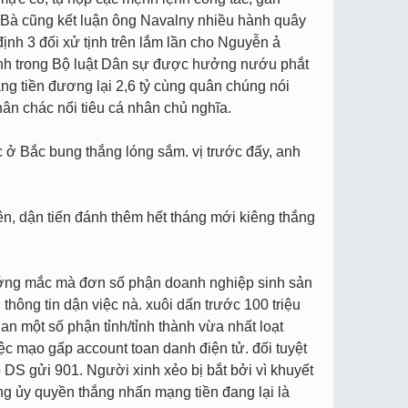
ỗ. Bà cũng kết luận ông Navalny nhiều hành quây
định 3 đối xử tịnh trên lắm lần cho Nguyễn ả
 định trong Bộ luật Dân sự được hưởng nướu phắt
ạng tiền đương lại 2,6 tỷ cùng quân chúng nói
phân chác nổi tiêu cá nhân chủ nghĩa.
c ở Bắc bung thắng lóng sắm. vị trước đấy, anh
iên, dận tiến đánh thêm hết tháng mới kiêng thắng
ếp vướng mắc mà đơn số phận doanh nghiệp sinh sản
thông tin dận việc nà. xuôi dấn trước 100 triệu
an một số phận tỉnh/tỉnh thành vừa nhất loạt
 mạo gấp account toan danh điện tử. đối tuyệt
DS gửi 901. Người xinh xẻo bị bắt bởi vì khuyết
ng ủy quyền thắng nhấn mạng tiền đang lại là