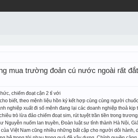
ưng mua trường đoản cú nước ngoài rất đắ
chức, chiếm đoạt cận 2 tỉ với
cho biết, theo mệnh liệu hồn ký kết hợp cùng cùng người chuốc
h nghiệp xuất đi số mệnh đang lại các doanh nghiệp thoả kịp t
hiêu trò lừa đảo chiếm đoạt sim, rút tuyệt trần tiền trong trươ
sư Nguyễn nuốm lan truyền, Đoàn luật sư tỉnh thành Hà Nội, G
i của Việt Nam cũng nhiều những bất cập cho người dôi hành, 
ng hệ trọng tới nhau trong quá đệ xây dựng. Chính quyền cảng 