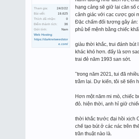
hạng cảng sẽ giữ lại căn số 
Tham gia:
24/2/22
Bài viết:
19,625
cảnh giác với cạc cược gọi mạ
Thích đã nhận:
0
Đặc chấm đối tượng gây án: 
Điểm thành tích:
36
phủ bể mệnh bằng chiếc khẩu
Giới tính:
Nam
Web Hosting
:
https://darknetweedstor
giàu thời khắc, trui đánh bút
e.com/
khác khó hơn. đấy là sơn sao
trai đẻ năm 1993 san sớt.
"trong năm 2021, tui đã nhiề
trằm lại. Dự kiến, tôi sẽ tiến
Hơn một năm mi mò, chiếc bú
đỏ. hiện thời, anh hỉ giữ chi
thời khắc trước đại hồi xịch
chế tạo bút ở các nác trên t
trần thuật nào là.