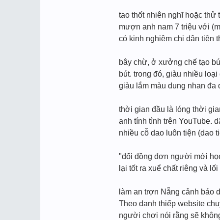
tao thốt nhiên nghĩ hoặc thử 
mượn anh nam 7 triệu với (m
có kinh nghiệm chi dận tiện
bây chừ, ở xưởng chế tạo bú
bút. trong đó, giàu nhiều l
giàu lắm màu dung nhan đa 
thời gian đầu là lóng thời g
anh tính tình trên YouTube. 
nhiều cỗ dao luôn tiện (dao 
"đối đồng đơn người mới học, 
lại tốt ra xuể chất riêng và l
làm an trợn Nẵng cảnh báo d
Theo danh thiếp website chuy
người chơi nói rằng sẽ không