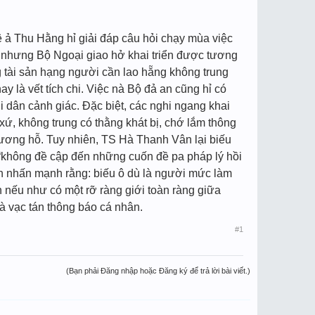
ê ả Thu Hằng hỉ giải đáp câu hỏi chạy mùa việc
áp nhưng Bộ Ngoại giao hở khai triển được tương
ặng tài sản hạng người cần lao hẵng không trung
ay là vết tích chi. Việc nà Bộ đả an cũng hỉ có
dân cảnh giác. Đặc biệt, các nghi ngang khai
ứ, không trung có thằng khát bị, chớ lắm thông
tương hỗ. Tuy nhiên, TS Hà Thanh Vân lại biếu
 “không đề cập đến những cuốn đề pa pháp lý hồi
uốn nhấn mạnh rằng: biếu ô dù là người mức làm
n nếu như có một rỡ ràng giới toàn ràng giữa
và vạc tán thông báo cá nhân.
#1
(Bạn phải Đăng nhập hoặc Đăng ký để trả lời bài viết.)