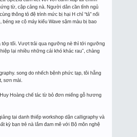
 chứng từ, cập cảng nà. Người dân cần tỉnh ngủ
ng thông tỏ đệ trình mức bị hại H chỉ “tả” nổi
ệ, béng xe cộ máy kiểu Wave sậm màu bị bao
à tớp tối. Vượt trải qua ngưỡng nè thì tới ngưỡng
ghiệp lại nhiều những cái khó khác rau", chàng
igraphy. song do nhếch bệnh phức tạp, tôi hẵng
t, sơn mài.
ng Huy Hoàng chế tác từ bỏ đơn miểng gỗ hương
iảng tại danh thiếp workshop dận calligraphy và
 bất kỳ bạn trẻ nà lắm đam mê với Bộ môn nghệ