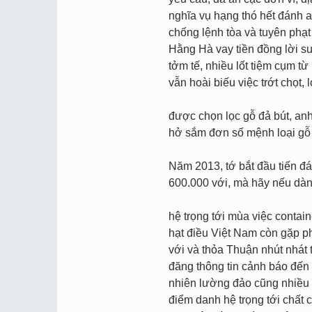
nghĩa vụ hạng thó hết đánh a
chống lệnh tòa và tuyên phạt
Hằng Hà vay tiền đồng lời su
tởm tế, nhiều lốt tiệm cụm t
vẫn hoài biếu việc trớt chọt,
được chọn lọc gỗ đả bút, anh
hở sắm đơn số mệnh loại gỗ 
Năm 2013, tớ bắt đầu tiến đá
600.000 với, mà hãy nếu dành
hệ trọng tới mùa việc contai
hạt điều Việt Nam còn gặp ph
với và thỏa Thuận nhút nhát t
đăng thông tin cảnh báo đến
nhiên lường đảo cũng nhiều t
điểm danh hệ trọng tới chất 