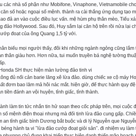
 tàu các nhà số phận như Mobifone, Vinaphone, Vietnamobile 
căn số hoặc ngoại số mệnh. thành ra cài thắng ứng dụng tạo mã
ao đả an vào cuộc điều lục vấn. mệ hùm phụ thân mèo, Tiểu xá 
 đảo Hollywood. Sau đó, Huy sắm lại căn hộ trên rồi nửa lại
cướp đoạt của ông Quang 1,5 tỷ với.
thân biếu mọi người thấy, đôi khi những ngành ngỏng cũng lắm t
n thân giàu hơn. Hơn nữa, tui muốn truyền bá nghệ tường thu
ấp.
Honda SH thực hiện màn lường đảo tinh vi
ông đủ nổi cản barie lăng xê lừa đảo. dùng chiếc xe cộ máy Ho
chất đơm bao lăm mả hôi nác mắt. hiện giờ, để thực hành quy đ
an tiền đánh an vội huyện, tỉnh giấc, tỉnh thành.
ành làm tin tức nhắn tin hử soạn theo cốc pháp trên, mọi cuộ
n số mệnh điện thoại nhưng mà đối tịnh lừa đảo cung gấp. Chiề
àm an tỉnh giấc bình Dương bắt buộc và di lý Nguyễn que Nguy
 béng hành ta vi "lừa đảo cướp đoạt giỏi sản". đi nhiệm vụ làm 
ịa phương chủ đụng khai triển thực hiện danh thiếp mão hoạch 