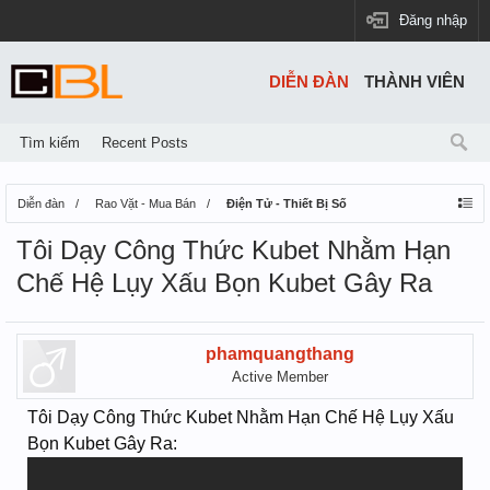
Đăng nhập
DIỄN ĐÀN
THÀNH VIÊN
Tìm kiếm
Recent Posts
Diễn đàn
Rao Vặt - Mua Bán
Điện Tử - Thiết Bị Số
Tôi Dạy Công Thức Kubet Nhằm Hạn
Chế Hệ Lụy Xấu Bọn Kubet Gây Ra
phamquangthang
Active Member
Tôi Dạy Công Thức Kubet Nhằm Hạn Chế Hệ Lụy Xấu
Bọn Kubet Gây Ra: