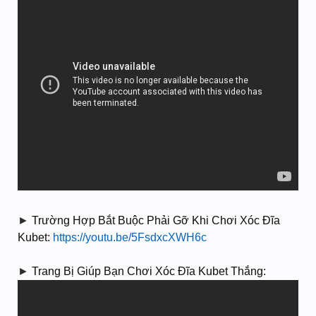
►
Trường Hợp Bắt Buộc Phải Gỡ Khi Chơi Xóc Đĩa
Kubet:
https://youtu.be/5FsdxcXWH6c
►
Trang Bị Giúp Bạn Chơi Xóc Đĩa Kubet Thắng: