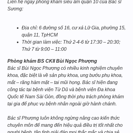
Liên hệ ngay phòng khám siêu âm quận 10 của Bác sĩ
Sương:
Địa chỉ: 6 đường số 16, cư xá Lữ Gia, phường 15,
quận 11, TpHCM
Thời gian làm việc: Thứ 2-4-6 từ 17:30 – 20:30;
Thứ 7 từ 9:00 – 11:00
Phòng khám BS CKII Bùi Ngọc Phượng
Bác sĩ Bùi Ngọc Phượng có nhiều kinh nghiệm chuyên
khoa, đặc biệt là về sản phụ khoa, ung bướu phụ khoa,
mắt – răng hàm mặt – tai mũi họng. Bác sĩ hiện đang
công tác tại bệnh viện Từ Dũ và bệnh viện Đa khoa
Quốc tế Nam Sài Gòn, đồng thời phụ trách phòng khám
tại gia để phục vụ bệnh nhân ngoài giờ hành chánh.
Bác sĩ Phượng luôn không ngừng nâng cao kiến thức
chuyên môn để mang đến hiệu quả điều trị tốt nhất cho
người bệnh, tận tình giải đáp mọi thắc mắc và chia sẻ