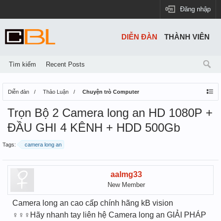
Đăng nhập
DIỄN ĐÀN
THÀNH VIÊN
Tìm kiếm
Recent Posts
Diễn đàn
Thảo Luận
Chuyện trò Computer
Trọn Bộ 2 Camera long an HD 1080P +
ĐẦU GHI 4 KÊNH + HDD 500Gb
Tags:
camera long an
aalmg33
New Member
Camera long an cao cấp chính hãng kB vision
‍♀️‍♀️‍♀️Hãy nhanh tay liên hệ Camera long an GIẢI PHÁP