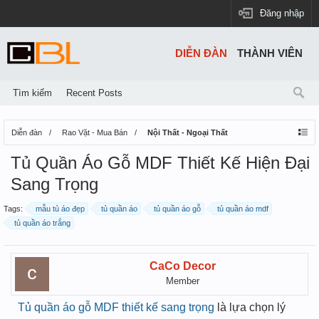
Đăng nhập
DIỄN ĐÀN
THÀNH VIÊN
Tìm kiếm
Recent Posts
Diễn đàn
Rao Vặt - Mua Bán
Nội Thất - Ngoại Thất
Tủ Quần Áo Gỗ MDF Thiết Kế Hiện Đại
Sang Trọng
Tags:
mẫu tủ áo đẹp
tủ quần áo
tủ quần áo gỗ
tủ quần áo mdf
tủ quần áo trắng
CaCo Decor
Member
Tủ quần áo gỗ MDF thiết kế sang trọng
là lựa chọn lý