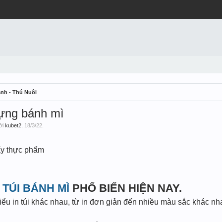
nh - Thú Nuôi
 đựng bánh mì
bởi
kubet2
,
18/3/22
.
iấy thực phẩm
 TÚI BÁNH MÌ
PHỔ BIẾN HIỆN NAY.
kiểu in túi khác nhau, từ in đơn giản đến nhiều màu sắc khác nh