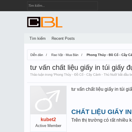
Tìm kiếm
Recent Posts
Diễn đàn
Rao Vặt - Mua Bán
Phong Thủy - Đồ Cổ - Cây Cả
tư vấn chất liệu giấy in túi giấy
Thảo luận trong '
Phong Thủy - Đồ Cổ - Cây Cảnh - Thú Nuôi
' bắt đầu 
tư vấn chất liệu giấy in túi g
CHẤT LIỆU GIẤY IN
kubet2
Trên thị trường có rất nhiều 
Active Member