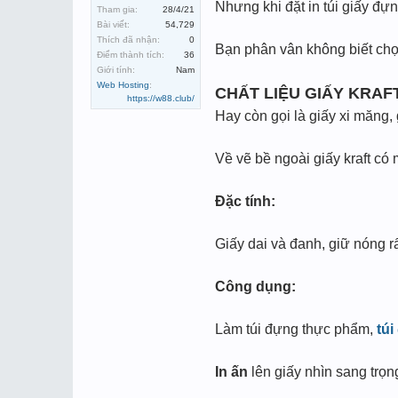
Nhưng khi đặt in túi giấy đự
Tham gia:
28/4/21
Bài viết:
54,729
Thích đã nhận:
0
Bạn phân vân không biết chọn
Điểm thành tích:
36
Giới tính:
Nam
Web Hosting
:
CHẤT LIỆU GIẤY KRAF
https://w88.club/
Hay còn gọi là giấy xi măng,
Về vẽ bề ngoài giấy kraft có
Đặc tính:
Giấy dai và đanh, giữ nóng rất
Công dụng:
Làm túi đựng thực phẩm,
túi
In ấn
lên giấy nhìn sang trọn