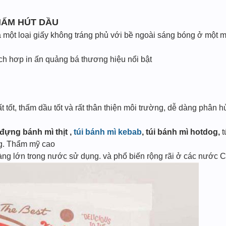
HẤM HÚT DẦU
 một loại giấy không tráng phủ với bề ngoài sáng bóng ở một m
ích hơp in ấn quảng bá thương hiệu nổi bật
 tốt, thấm dầu tốt và rất thân thiện môi trường, dễ dàng phân hủy
 đựng bánh mì thịt ,
túi bánh mì kebab
, túi bánh mì hotdog,
t
ng. Thẩm mỹ cao
hàng lớn trong nước sử dụng. và phổ biến rộng rãi ở các nước 