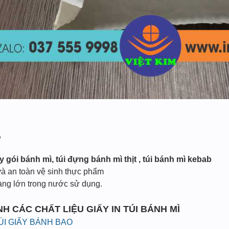
,
y gói bánh mì, túi đựng bánh mì thịt , túi bánh mì kebab
và an toàn vệ sinh thực phẩm
hàng lớn trong nước sử dụng.
H CÁC CHẤT LIỆU GIẤY IN TÚI BÁNH MÌ
ÚI GIẤY BÁNH BAO