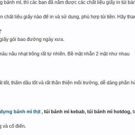
ng bánh mì, thì các bạn đã nắm được các chất liệu giấy in túi b
 chất liệu giấy nào để in và sử dụng, phù hợp túi tiền. Hãy tha
T
 giấy gói bao đường ngày xưa.
 màu nâu nhạt trông rất tự nhiên. Bề mặt nhẵn 2 mặt như nhau
 tốt, thấm dầu tốt và rất thân thiện môi trường, dễ dàng phân hủy
 đựng bánh mì thịt
, túi bánh mì kebab, túi bánh mì hotdog,
t
g và cổ điển.