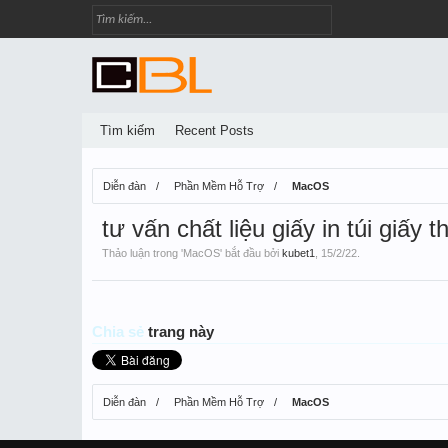
Tìm kiếm
Recent Posts
Diễn đàn
Phần Mềm Hỗ Trợ
MacOS
tư vấn chất liệu giấy in túi giấy
Thảo luận trong '
MacOS
' bắt đầu bởi
kubet1
,
15/2/22
.
Chia sẻ
trang này
Diễn đàn
Phần Mềm Hỗ Trợ
MacOS