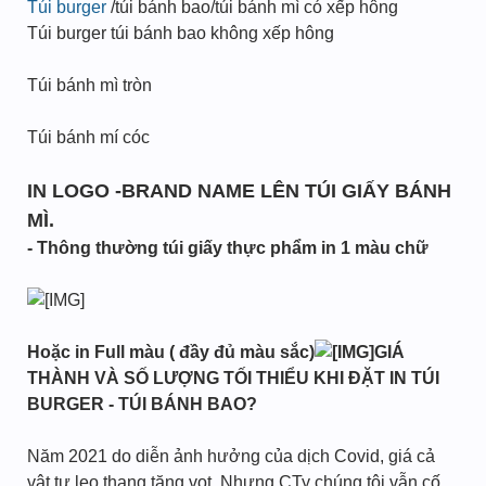
Túi burger
/túi bánh bao/túi bánh mì có xếp hông
Túi burger túi bánh bao không xếp hông
Túi bánh mì tròn
Túi bánh mí cóc
IN LOGO -BRAND NAME LÊN TÚI GIẤY BÁNH
MÌ.
- Thông thường túi giấy thực phẩm in 1 màu chữ
Hoặc in Full màu ( đầy đủ màu sắc)
GIÁ
THÀNH VÀ SỐ LƯỢNG TỐI THIỂU KHI ĐẶT IN TÚI
BURGER - TÚI BÁNH BAO?
Năm 2021 do diễn ảnh hưởng của dịch Covid, giá cả
vật tư leo thang tăng vọt. Nhưng CTy chúng tôi vẫn cố