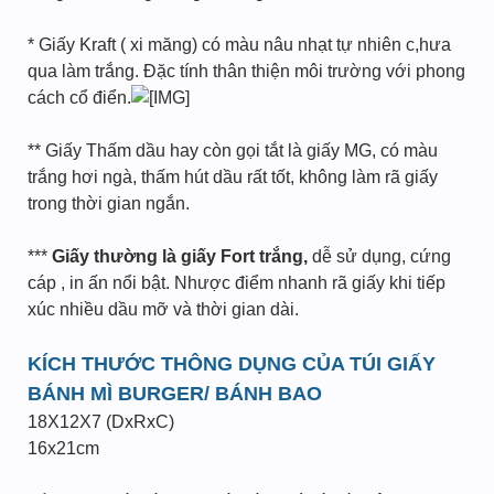
* Giấy Kraft ( xi măng) có màu nâu nhạt tự nhiên c,hưa
qua làm trắng. Đặc tính thân thiện môi trường với phong
cách cổ điển.
** Giấy Thấm dầu hay còn gọi tắt là giấy MG, có màu
trắng hơi ngà, thấm hút dầu rất tốt, không làm rã giấy
trong thời gian ngắn.
***
Giấy thường là giấy Fort trắng,
dễ sử dụng, cứng
cáp , in ấn nổi bật. Nhược điểm nhanh rã giấy khi tiếp
xúc nhiều dầu mỡ và thời gian dài.
KÍCH THƯỚC THÔNG DỤNG CỦA TÚI GIẤY
BÁNH MÌ BURGER/ BÁNH BAO
18X12X7 (DxRxC)
16x21cm