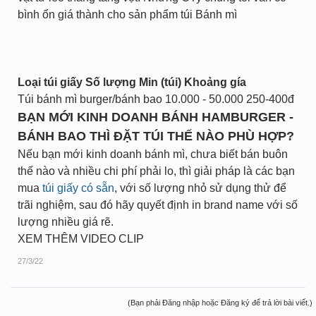
bình ổn giá thành cho sản phẩm túi Bánh mì
Loại túi giấy
Số lượng Min (túi)
Khoảng gía
Túi bánh mì burger/bánh bao 10.000 - 50.000 250-400đ
BẠN MỚI KINH DOANH BÁNH HAMBURGER -
BÁNH BAO THÌ ĐẶT TÚI THẾ NÀO PHÙ HỢP?
Nếu bạn mới kinh doanh bánh mì, chưa biết bán buôn
thế nào và nhiều chi phí phải lo, thì giải pháp là các bạn
mua
túi giấy có sẵn
, với số lượng nhỏ sử dụng thử để
trãi nghiệm, sau đó hãy quyết định in brand name với số
lượng nhiều giá rẽ.
XEM THÊM VIDEO CLIP
27/3/22
(Bạn phải Đăng nhập hoặc Đăng ký để trả lời bài viết.)