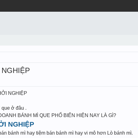
I NGHIỆP
HỞI NGHIỆP
ì que ở đâu .
 DOANH BÁNH MÌ QUE PHỔ BIẾN HIỆN NAY LÀ GÌ?
HỞI NGHIỆP
 bán bánh mì hay tiệm bán bánh mì hay vi mô hơn Lò bánh mì.