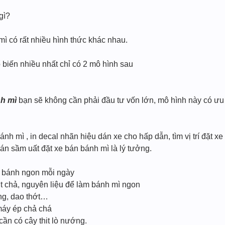
gì?
ì có rất nhiều hình thức khác nhau.
iến nhiều nhất chỉ có 2 mô hình sau
h mì
bạn sẽ không cần phải đầu tư vốn lớn, mô hình này có ưu đi
nh mì , in decal nhãn hiệu dán xe cho hấp dẫn, tìm vị trí đặt 
n sầm uất đặt xe bán bánh mì là lý tưởng.
ỉ bánh ngon mỗi ngày
ịt chả, nguyên liệu để làm bánh mì ngon
ng, dao thớt…
máy ép chả chá
ần có cây thit lò nướng.