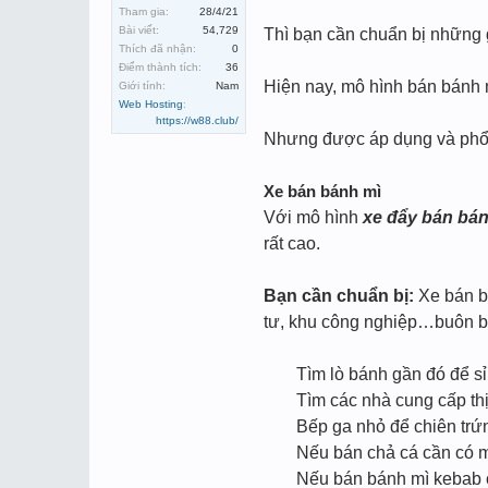
Tham gia:
28/4/21
Bài viết:
54,729
Thì bạn cần chuẩn bị những 
Thích đã nhận:
0
Điểm thành tích:
36
Hiện nay, mô hình bán bánh m
Giới tính:
Nam
Web Hosting
:
https://w88.club/
Nhưng được áp dụng và phổ b
Xe bán bánh mì
Với mô hình
xe đẩy bán bán
rất cao.
Bạn cần chuẩn bị:
Xe bán bá
tư, khu công nghiệp…buôn bá
Tìm lò bánh gần đó để s
Tìm các nhà cung cấp th
Bếp ga nhỏ để chiên trứ
Nếu bán chả cá cần có 
Nếu bán bánh mì kebab c