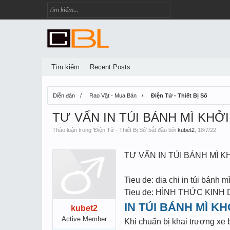
Tìm kiếm
Recent Posts
Diễn đàn
Rao Vặt - Mua Bán
Điện Tử - Thiết Bị Số
TƯ VẤN IN TÚI BÁNH MÌ KHỞ
Thảo luận trong '
Điện Tử - Thiết Bị Số
' bắt đầu bởi
kubet2
,
18/7/22
.
TƯ VẤN IN TÚI BÁNH MÌ K
Tieu de: dia chi in túi bánh m
Tieu de: HÌNH THỨC KINH
IN TÚI BÁNH MÌ K
kubet2
Active Member
Khi chuẩn bị khai trương xe