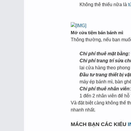
Không thê thiếu nữa là
t
Mở cửa tiệm bán bánh mì
Thông thường, nếu bạn muốn 
Chi phí thuê mặt bằng:
Chi phí trang trí sửa 
lại cửa hàng theo phon
Đầu tư trang thiết bị vậ
máy ép bánh mì, bàn gh
Chi phí thuê nhân viên
1 đến 2 nhân viên để hỗ t
Và đặt biệt càng không thể t
nhanh nhất.
MÁCH BẠN CÁC KIỂU
I