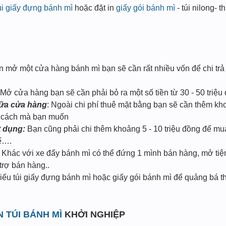
úi giấy đựng bánh mì
hoặc đặt in
giấy gói bánh mì
- túi nilong- th
mở một cửa hàng bánh mì bạn sẽ cần rất nhiều vốn để chi trả 
Mở cửa hàng bạn sẽ cần phải bỏ ra một số tiền từ 30 - 50 triệu
chữa cửa hàng
: Ngoài chi phí thuê mặt bằng bạn sẽ cần thêm kh
g cách mà bạn muốn
t dụng:
Bạn cũng phải chi thêm khoảng 5 - 10 triệu đồng để mu
ế….
: Khác với xe đẩy bánh mì có thể đứng 1 mình bán hàng, mở ti
rợ bán hàng..​
hiếu túi giấy đựng bánh mì hoặc giấy gói bánh mì để quảng bá
N TÚI BÁNH MÌ
KHỞI NGHIỆP