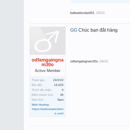
batluadocdao001
,
2/6/22
GG
Chúc bạn đắt hàng
odfamgaingna
odfamgaingnam30o
,
5/6/22
m30o
Active Member
Tham gia:
24/2/22
Bài viết:
19,625
Thích đã nhận:
0
Điểm thành tích:
36
Giới tính:
Nam
Web Hosting
:
https://darknetweedstor
e.com/