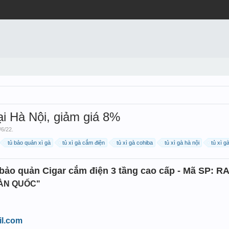
ại Hà Nội, giảm giá 8%
/6/22
.
tủ bảo quản xì gà
tủ xì gà cắm điện
tủ xì gà cohiba
tủ xì gà hà nội
tủ xì g
bảo quản Cigar cắm điện 3 tầng cao cấp - Mã SP: R
OÀN QUỐC"
l.com