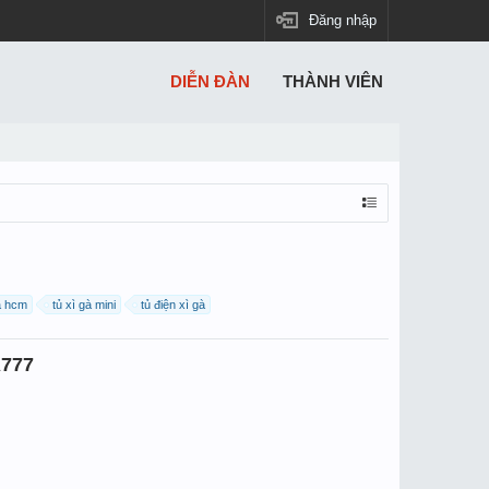
Đăng nhập
DIỄN ĐÀN
THÀNH VIÊN
à hcm
tủ xì gà mini
tủ điện xì gà
A777