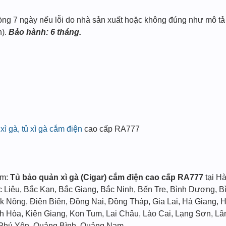
òng 7 ngày nếu lỗi do nhà sản xuất hoặc không đúng như mô tả
n).
Bảo hành: 6 tháng.
xì gà, tủ xì gà cắm điện
cao cấp RA777
ẩm:
Tủ bảo quản xì gà (Cigar) cắm điện cao cấp RA777
tại H
 Liêu, Bắc Kạn, Bắc Giang, Bắc Ninh, Bến Tre, Bình Dương, 
k Nông, Điện Biên, Đồng Nai, Đồng Tháp, Gia Lai, Hà Giang, 
 Hòa, Kiên Giang, Kon Tum, Lai Châu, Lào Cai, Lạng Sơn, Lâ
 Phú Yên, Quảng Bình, Quảng Nam.