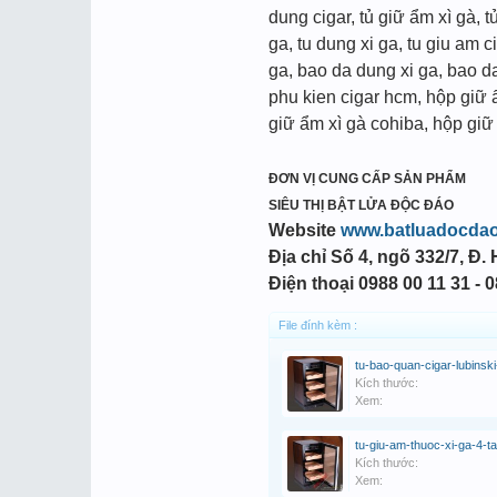
dung cigar, tủ giữ ẩm xì gà, t
ga, tu dung xi ga, tu giu am c
ga, bao da dung xi ga, bao da 
phu kien cigar hcm, hộp giữ 
giữ ẩm xì gà cohiba, hộp giữ
ĐƠN VỊ CUNG CẤP SẢN PHẨM
SIÊU THỊ BẬT LỬA ĐỘC ĐÁO
Website
www.batluadocda
Địa chỉ
Số 4, ngõ 332/7, Đ.
Điện thoại
0988 00 11 31 - 
File đính kèm :
Kích thước:
Xem:
tu-giu-am-thuoc-xi-ga-4-t
Kích thước:
Xem: