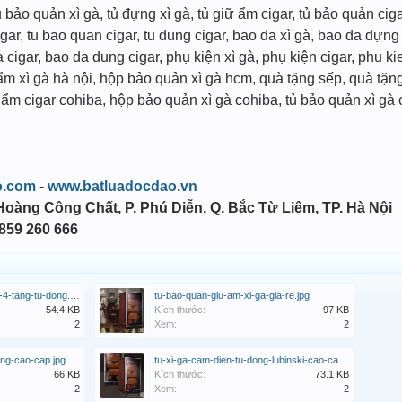
ủ bảo quản xì gà, tủ đựng xì gà, tủ giữ ẩm cigar, tủ bảo quản ciga
igar, tu bao quan cigar, tu dung cigar, bao da xì gà, bao da đựng
cigar, bao da dung cigar, phụ kiện xì gà, phụ kiện cigar, phu kie
ẩm xì gà hà nội, hộp bảo quản xì gà hcm, quà tặng sếp, quà tặn
 ẩm cigar cohiba, hộp bảo quản xì gà cohiba, tủ bảo quản xì gà 
o.com
-
www.batluadocdao.vn
 Hoàng Công Chất, P. Phú Diễn, Q. Bắc Từ Liêm, TP. Hà Nội
0859 260 666
tu-bao-quan-cigar-lubinski-4-tang-tu-dong.jpg
tu-bao-quan-giu-am-xi-ga-gia-re.jpg
54.4 KB
Kích thước:
97 KB
2
Xem:
2
ang-cao-cap.jpg
tu-xi-ga-cam-dien-tu-dong-lubinski-cao-cap.jpg
66 KB
Kích thước:
73.1 KB
2
Xem:
2