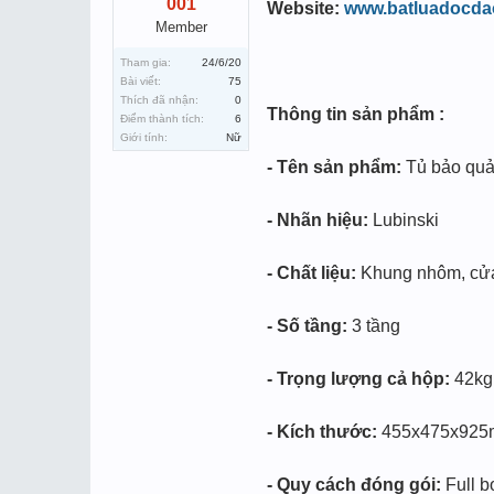
001
Website:
www.batluadocda
Member
Tham gia:
24/6/20
Bài viết:
75
Thích đã nhận:
0
Thông tin sản phẩm :
Điểm thành tích:
6
Giới tính:
Nữ
- Tên sản phẩm:
Tủ bảo quả
- Nhãn hiệu:
Lubinski
- Chất liệu:
Khung nhôm, cửa 
- Số tầng:
3 tầng
- Trọng lượng cả hộp:
42kg
- Kích thước:
455x475x92
- Quy cách đóng gói:
Full b