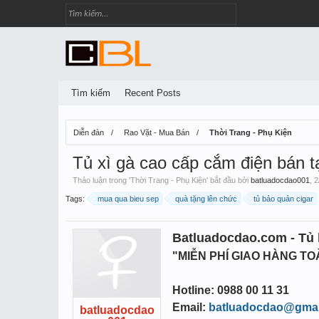
Tìm kiếm
Recent Posts
Diễn đàn
Rao Vặt - Mua Bán
Thời Trang - Phụ Kiện
Tủ xì gà cao cấp cắm điện bán t
Thảo luận trong '
Thời Trang - Phụ Kiện
' bắt đầu bởi
batluadocdao001
,
2
Tags:
mua qua bieu sep
quà tặng lên chức
tủ bảo quản cigar
Batluadocdao.com - Tủ 
"MIỄN PHÍ GIAO HÀNG T
Hotline: 0988 00 11 31
Email:
batluadocdao@gmai
batluadocdao