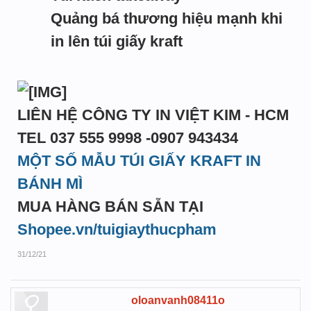
Quảng bá thương hiệu mạnh khi
in lên túi giấy kraft
LIÊN HỆ CÔNG TY IN VIỆT KIM - HCM
TEL 037 555 9998 -0907 943434
MỘT SỐ MẪU TÚI GIẤY KRAFT IN
BÁNH MÌ
MUA HÀNG BÁN SẴN TẠI
Shopee.vn/tuigiaythucpham
31/12/21
oloanvanh08411o