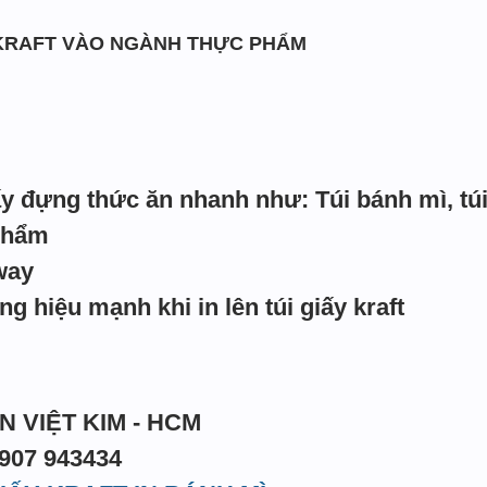
KRAFT VÀO NGÀNH THỰC PHẨM
ấy đựng thức ăn nhanh như: Túi bánh mì, túi 
phẩm
way
 hiệu mạnh khi in lên túi giấy kraft
N VIỆT KIM - HCM
0907 943434