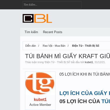
Tìm kiếm
Recent Posts
Diễn đàn
Rao Vặt - Mua Bán
Điện Tử - Thiết Bị Số
TÚI BÁNH MÌ GIẤY KRAFT G
Thảo luận trong '
Điện Tử - Thiết Bị Số
' bắt đầu bởi
kubet1
,
31/12/21
.
05 LỢI ÍCH KHI IN TÚI BÁ
LỢI ÍCH CỦA GIẤY 
kubet1
05 LỢI ÍCH CỦA
TÚ
Active Member