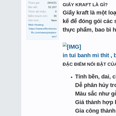
Tham gia:
28/4/21
GIẤY KRAFT LÀ GÌ?
Bài viết:
52,207
Giấy kraft là một lo
Thích đã nhận:
0
Điểm thành tích:
36
kế để đóng gói các 
Giới tính:
Nam
Web Hosting
:
thực phẩm, bao bì
https://www.effectivestu
ffs.com/sweepstakes-
qvc/
in tui banh mi thit
,
ĐẶC ĐIỂM NỔI BẬT CỦA
Tính bền, dai, 
Dễ phân hủy tr
Màu sắc như gỗ
Giá thành hợp 
Gia công thành