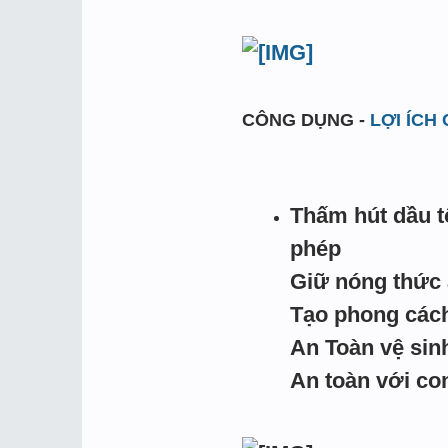
CÔNG DỤNG -
LỢI ÍCH
Thấm hút dầu t
phép
Giữ nóng thức ă
Tạo phong cách
An Toàn vệ sin
An toàn với co