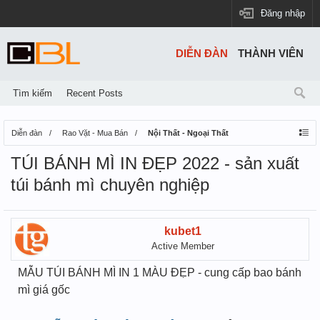
Đăng nhập
DIỄN ĐÀN
THÀNH VIÊN
Tìm kiếm
Recent Posts
Diễn đàn
Rao Vặt - Mua Bán
Nội Thất - Ngoại Thất
TÚI BÁNH MÌ IN ĐẸP 2022 - sản xuất
túi bánh mì chuyên nghiệp
kubet1
Active Member
MẪU TÚI BÁNH MÌ IN 1 MÀU ĐẸP - cung cấp bao bánh
mì giá gốc