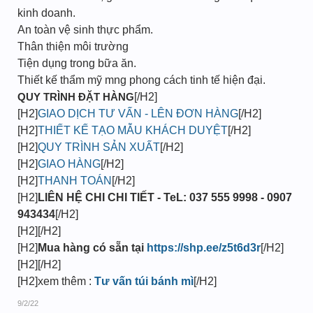
kinh doanh.
An toàn vệ sinh thực phẩm.
Thân thiện môi trường
Tiện dụng trong bữa ăn.
Thiết kế thẩm mỹ mng phong cách tinh tế hiện đại.
QUY TRÌNH ĐẶT HÀNG
[/H2]
[H2]
GIAO DỊCH TƯ VẤN - LÊN ĐƠN HÀNG
[/H2]
[H2]
THIẾT KẾ TẠO MẪU KHÁCH DUYỆT
[/H2]
[H2]
QUY TRÌNH SẢN XUẤT
[/H2]
[H2]
GIAO HÀNG
[/H2]
[H2]
THANH TOÁN
[/H2]
[H2]
LIÊN HỆ CHI CHI TIẾT - TeL: 037 555 9998 - 0907
943434
[/H2]
[H2][/H2]
[H2]
Mua hàng có sẵn tại
https://shp.ee/z5t6d3r
[/H2]
[H2][/H2]
[H2]xem thêm :
Tư vấn túi bánh mì
[/H2]
9/2/22