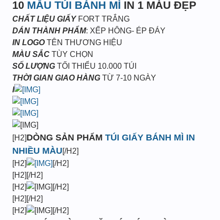
10
MẪU TÚI BÁNH MÌ
IN 1 MÀU ĐẸP
CHẤT LIỆU GIẤY
FORT TRẮNG
DÁN THÀNH PHẨM
: XẾP HÔNG- ÉP ĐÁY
IN LOGO
TÊN THƯƠNG HIỆU
MÀU SẮC
TÙY CHỌN
SỐ LƯỢNG
TỐI THIỂU 10.000 TÚI
THỜI GIAN GIAO HÀNG
TỪ 7-10 NGÀY
I
DÒNG SẢN PHẨM
TÚI GIẤY BÁNH MÌ IN
[H2]
NHIỀU MÀU
[/H2]
[H2]
[/H2]
[H2][/H2]
[H2]
[/H2]
[H2][/H2]
[H2]
[/H2]