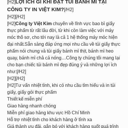
LỢI ÍCH GÌ KHI ĐẶT TÚI BÁNH MÌ TẠI
[H2]
CÔNG TY IN VIỆT KIM?
[/H2]
[H2][/H2]
[H2]
Công ty Việt Kim
chuyên về lĩnh vực bao bì giấy
thực phẩm từ rất lâu đời, từ khi còn làm việc với máy
móc thô sơ, cho tới nay là cả 1 hệ thống máy móc hiện
đại nhất.Sẵn sàng đáp ứng mọi nhu cầu về túi giấy thực
phẩm nói chung và túi giấy bánh mì thịt, bánh mì heo
quay, bánh mì chả cá nóng…Công ty chúng tôi mang lại
cho bạn chiếc túi bánh mì đẹp đúng ý và những lợi ích
như:[/H2]
[H2][/H2]
[H2]Tư vấn nhiệt tình, khi có nhu cầu tìm hiểu và in túi
giấy, giấy gói thực phẩm
Thiết kế miễn phí
Giao hàng nhanh chóng
Miễn phí giao hàng khu vực Hồ Chí Minh
Hỗ trợ nhiệt tình cho khách hàng ở tỉnh xa
Giá thành ưu đãi, gắn bó với khách hàng suốt quá trình