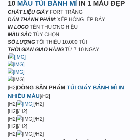
10
MẪU TÚI BÁNH MÌ
IN 1 MÀU ĐẸP
CHẤT LIỆU GIẤY
FORT TRẮNG
DÁN THÀNH PHẨM
: XẾP HÔNG- ÉP ĐÁY
IN LOGO
TÊN THƯƠNG HIỆU
MÀU SẮC
TÙY CHỌN
SỐ LƯỢNG
TỐI THIỂU 10.000 TÚI
THỜI GIAN GIAO HÀNG
TỪ 7-10 NGÀY
I
DÒNG SẢN PHẨM
TÚI GIẤY BÁNH MÌ IN
[H2]
NHIỀU MÀU
[/H2]
[H2]
[/H2]
[H2][/H2]
[H2]
[/H2]
[H2][/H2]
[H2]
[/H2]