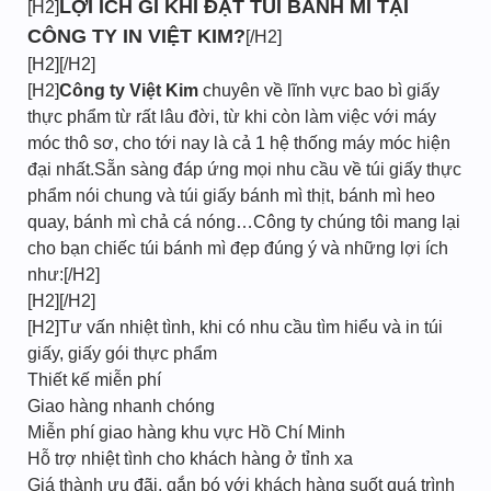
LỢI ÍCH GÌ KHI ĐẶT TÚI BÁNH MÌ TẠI
[H2]
CÔNG TY IN VIỆT KIM?
[/H2]
[H2][/H2]
[H2]
Công ty Việt Kim
chuyên về lĩnh vực bao bì giấy
thực phẩm từ rất lâu đời, từ khi còn làm việc với máy
móc thô sơ, cho tới nay là cả 1 hệ thống máy móc hiện
đại nhất.Sẵn sàng đáp ứng mọi nhu cầu về túi giấy thực
phẩm nói chung và túi giấy bánh mì thịt, bánh mì heo
quay, bánh mì chả cá nóng…Công ty chúng tôi mang lại
cho bạn chiếc túi bánh mì đẹp đúng ý và những lợi ích
như:[/H2]
[H2][/H2]
[H2]Tư vấn nhiệt tình, khi có nhu cầu tìm hiểu và in túi
giấy, giấy gói thực phẩm
Thiết kế miễn phí
Giao hàng nhanh chóng
Miễn phí giao hàng khu vực Hồ Chí Minh
Hỗ trợ nhiệt tình cho khách hàng ở tỉnh xa
Giá thành ưu đãi, gắn bó với khách hàng suốt quá trình