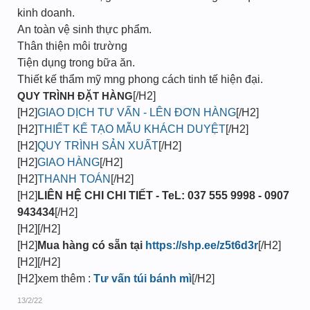
kinh doanh.
An toàn vệ sinh thực phẩm.
Thân thiện môi trường
Tiện dụng trong bữa ăn.
Thiết kế thẩm mỹ mng phong cách tinh tế hiện đại.
QUY TRÌNH ĐẶT HÀNG
[/H2]
[H2]
GIAO DỊCH TƯ VẤN - LÊN ĐƠN HÀNG
[/H2]
[H2]
THIẾT KẾ TẠO MẪU KHÁCH DUYỆT
[/H2]
[H2]
QUY TRÌNH SẢN XUẤT
[/H2]
[H2]
GIAO HÀNG
[/H2]
[H2]
THANH TOÁN
[/H2]
[H2]
LIÊN HỆ CHI CHI TIẾT - TeL: 037 555 9998 - 0907
943434
[/H2]
[H2][/H2]
[H2]
Mua hàng có sẵn tại
https://shp.ee/z5t6d3r
[/H2]
[H2][/H2]
[H2]xem thêm :
Tư vấn túi bánh mì
[/H2]
13/2/22