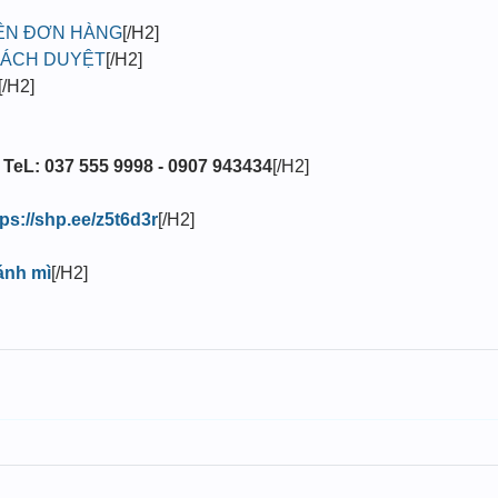
LÊN ĐƠN HÀNG
[/H2]
HÁCH DUYỆT
[/H2]
[/H2]
 TeL: 037 555 9998 - 0907 943434
[/H2]
tps://shp.ee/z5t6d3r
[/H2]
ánh mì
[/H2]