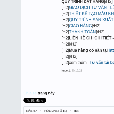
QUY TRÌNH ĐẶT HÀNG
[/H2]
[H2]
GIAO DỊCH TƯ VẤN - 
[H2]
THIẾT KẾ TẠO MẪU K
[H2]
QUY TRÌNH SẢN XUẤT
[H2]
GIAO HÀNG
[/H2]
[H2]
THANH TOÁN
[/H2]
[H2]
LIÊN HỆ CHI CHI TIẾT -
[H2][/H2]
[H2]
Mua hàng có sẵn tại
ht
[H2][/H2]
[H2]xem thêm :
Tư vấn túi b
kubet1
,
30/12/21
Chia sẻ
trang này
Diễn đàn
Phần Mềm Hỗ Trợ
IOS