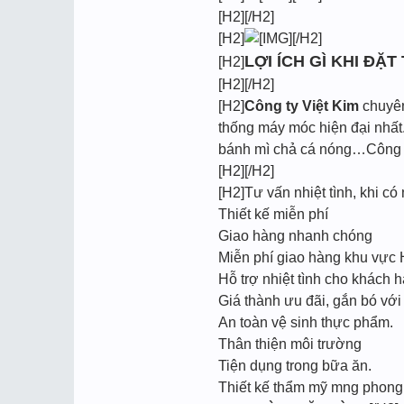
[H2][/H2]
[H2]
[/H2]
LỢI ÍCH GÌ KHI ĐẶT
[H2]
[H2][/H2]
[H2]
Công ty Việt Kim
chuyên 
thống máy móc hiện đại nhất.
bánh mì chả cá nóng…Công ty
[H2][/H2]
[H2]Tư vấn nhiệt tình, khi có 
Thiết kế miễn phí
Giao hàng nhanh chóng
Miễn phí giao hàng khu vực
Hỗ trợ nhiệt tình cho khách h
Giá thành ưu đãi, gắn bó với
An toàn vệ sinh thực phẩm.
Thân thiện môi trường
Tiện dụng trong bữa ăn.
Thiết kế thẩm mỹ mng phong c