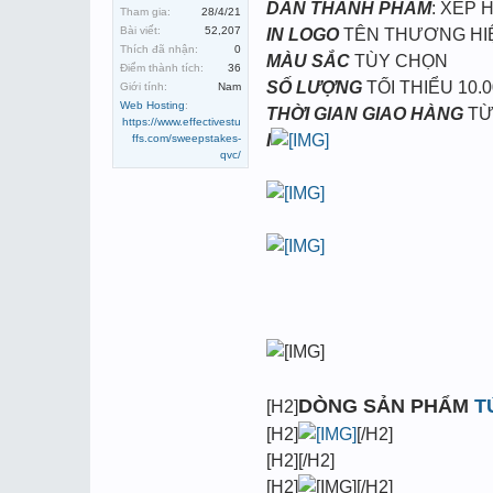
DÁN THÀNH PHẨM
: XẾP 
Tham gia:
28/4/21
Bài viết:
52,207
IN LOGO
TÊN THƯƠNG HI
Thích đã nhận:
0
MÀU SẮC
TÙY CHỌN
Điểm thành tích:
36
SỐ LƯỢNG
TỐI THIỂU 10.0
Giới tính:
Nam
Web Hosting
:
THỜI GIAN GIAO HÀNG
TỪ
https://www.effectivestu
I
ffs.com/sweepstakes-
qvc/
DÒNG SẢN PHẨM
T
[H2]
[H2]
[/H2]
[H2][/H2]
[H2]
[/H2]