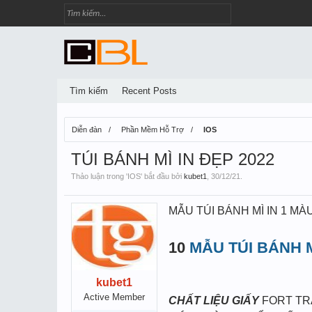
Tìm kiếm
Recent Posts
Diễn đàn
Phần Mềm Hỗ Trợ
IOS
TÚI BÁNH MÌ IN ĐẸP 2022
Thảo luận trong '
IOS
' bắt đầu bởi
kubet1
,
30/12/21
.
MẪU TÚI BÁNH MÌ IN 1 MÀ
10
MẪU TÚI BÁNH 
kubet1
Active Member
CHẤT LIỆU GIẤY
FORT T