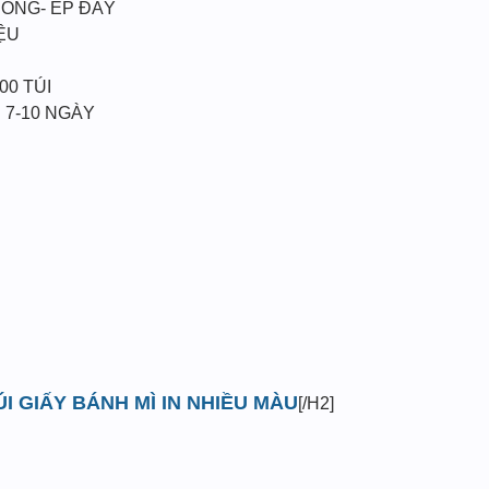
HÔNG- ÉP ĐÁY
ỆU
00 TÚI
 7-10 NGÀY
ÚI GIẤY BÁNH MÌ IN NHIỀU MÀU
[/H2]