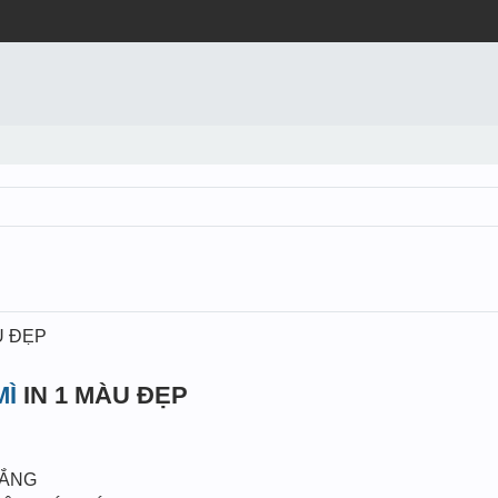
U ĐẸP
MÌ
IN 1 MÀU ĐẸP
RẮNG