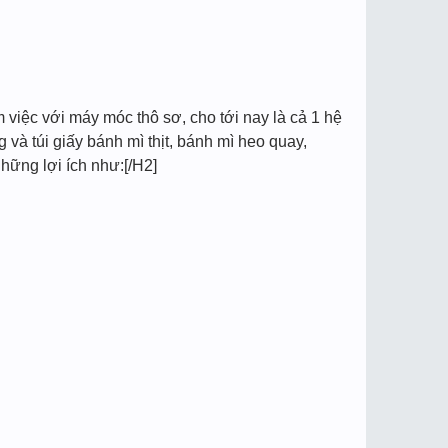
m việc với máy móc thô sơ, cho tới nay là cả 1 hệ
và túi giấy bánh mì thịt, bánh mì heo quay,
hững lợi ích như:[/H2]