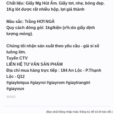
Chất liệu: Giấy Mg Hút Ẩm. Giấy tơi, nhẹ, bóng đẹp.
1Kg lót được rất nhiều hộp, lợi giá thành
Màu sắc: Trắng HƠI NGÀ
Quy cách đóng gói: 1kg/kiện (±%:do giấy định
lượng mỏng).
Chúng tôi nhận sản xuất theo yêu cầu - giá sỉ số
luông lớn.
Tuyển CTV
LIÊN HỆ TƯ VẤN SẢN PHẨM
Địa chỉ mua hàng trực tiếp : 184 An Lộc - P.Thạnh
Lộc - Q12
#giaylotqua #giayroi #giayrom #giaytrangtri
#giayvun
20/3/22
(Bạn phải Đăng nhập hoặc Đăng ký để trả lời bài viết.)