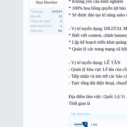
* Không yêu cầu kinh nghiệm
New Member
* 100% hoa hồng quyền lợi báo 
Tham gia:
26/3/24
* Sẽ được đào tạo kĩ năng sales 
Bài viết:
15
Thích đã nhận:
0
Điểm thành tích:
1
- Vị trí tuyển dụng:
DIGITAL 
Giới tính:
Nữ
* Biết viết content, chỉnh banner
* Lập kể hoạch triển khai quảng
* Quản lý các trang mạng xã hội
- Vị trí tuyển dụng: LỄ TÂN
- Quản lý khu vực Lễ tân của côn
- Tiếp nhận và lưu trữ các báo 
- Trực tổng đài điện thoại, chu
Địa điểm làm việc: Quốc Lộ 5
Thời gian là
File đính kèm :
1.jpg