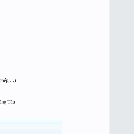
ỉ phép,…)
Vũng Tàu