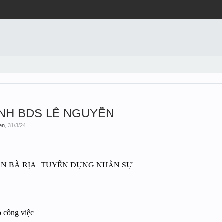
NH BDS LÊ NGUYỄN
en
,
31/3/24
.
ỄN BÀ RỊA- TUYỂN DỤNG NHÂN SỰ
o công việc