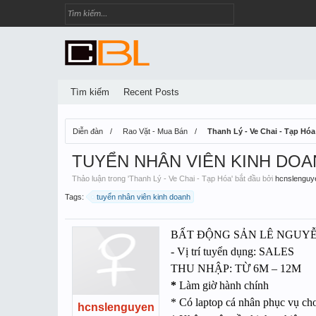
Tìm kiếm
Recent Posts
Diễn đàn
Rao Vặt - Mua Bán
Thanh Lý - Ve Chai - Tạp Hóa
TUYỂN NHÂN VIÊN KINH DOA
Thảo luận trong '
Thanh Lý - Ve Chai - Tạp Hóa
' bắt đầu bởi
hcnslenguy
Tags:
tuyển nhân viên kinh doanh
BẤT ĐỘNG SẢN LÊ NGUY
- Vị trí tuyển dụng: SALES
THU NHẬP: TỪ 6M – 12M
*
Làm giờ hành chính
* Có laptop cá nhân phục vụ ch
hcnslenguyen