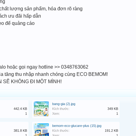
ờng
chất lượng sản phẩm, hóa đơn rõ ràng
ách ưu đãi hấp dẫn
deo để quảng cáo
Zalo hoặc gọi ngay hotline >> 0348763062
 gia tăng thu nhập nhanh chóng cùng ECO BEMOM!
 SẼ KHÔNG ĐI MỘT MÌNH!
bang-gia (2).jpg
442.4 KB
Kích thước:
349 KB
1
Xem:
1
bemom-eco-glucare-plus (15).jpg
381.8 KB
Kích thước:
191.2 KB
1
Xem:
1