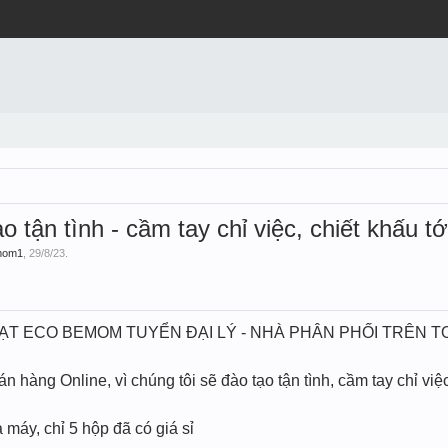
o tận tình - cầm tay chỉ việc, chiết khấu t
mom1
,
29/8/23
.
ẠT ECO BEMOM TUYỂN ĐẠI LÝ - NHÀ PHÂN PHỐI TRÊN 
 hàng Online, vì chúng tôi sẽ đào tạo tận tình, cầm tay chỉ việ
 máy, chỉ 5 hộp đã có giá sỉ