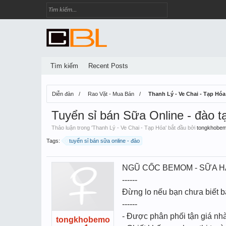
Tìm kiếm
Recent Posts
Diễn đàn
Rao Vặt - Mua Bán
Thanh Lý - Ve Chai - Tạp Hóa
Tuyển sỉ bán Sữa Online - đào tạ
Thảo luận trong '
Thanh Lý - Ve Chai - Tạp Hóa
' bắt đầu bởi
tongkhobe
Tags:
tuyển sỉ bán sữa online - đào
NGŨ CỐC BEMOM - SỮA H
------
Đừng lo nếu bạn chưa biết bán
------
- Được phân phối tận giá nhà
tongkhobemo