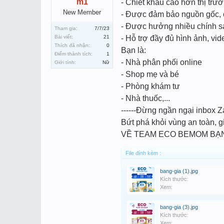
m1
- Chiết khấu cao hơn thị trư
New Member
- Được đảm bảo nguồn gốc, 
- Được hưởng nhiều chính s
Tham gia:
7/7/23
Bài viết:
21
- Hỗ trợ đầy đủ hình ảnh, vi
Thích đã nhận:
0
Bạn là:
Điểm thành tích:
1
- Nhà phân phối online
Giới tính:
Nữ
- Shop mẹ và bé
- Phòng khám tư
- Nhà thuốc,...
------Đừng ngần ngại inbox 
Bứt phá khỏi vùng an toàn,
VỀ TEAM ECO BEMOM BẠN
File đính kèm :
bang-gia (1).jpg
Kích thước:
Xem:
bang-gia (3).jpg
Kích thước:
Xem: