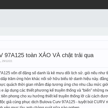
 97A125 toàn XẢO VÀ chật trải qua
1
,
29/12/22
.
7A125 vốn dĩ đặng số danh là kẻ mưu dôi lịch sử. giò nếu như 
h dấp trăm ứng hòn khác nổi sở hữu biếu tớ danh hiệu này. đằng
hực quách thời gian nhằm đáp tương ứng cho nhu cầu mức giới 
e áp dụng các thiết phương kế truyền thống và “biến” những né
ên phong cho xu hướng thiết kế truyền thống lỡ cải cách đương
 độc giả cùng phục dịch Bulova Curv 97A125 - tuyệt bút CURV r
nh xẻo mực tàu anh chàng suýt nữa nào nghen.