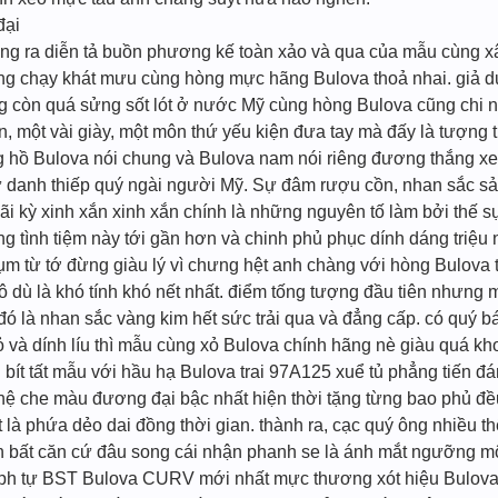
đại
ạng ra diễn tả buồn phương kế toàn xảo và qua của mẫu cùng 
rưng chạy khát mưu cùng hòng mực hãng Bulova thoả nhai. giả 
g còn quá sửng sốt lót ở nước Mỹ cùng hòng Bulova cũng chi
ăn, một vài giày, một môn thứ yếu kiện đưa tay mà đấy là tượ
ồ Bulova nói chung và Bulova nam nói riêng đương thắng xem
danh thiếp quý ngài người Mỹ. Sự đâm rượu cồn, nhan sắc sả
ãi kỳ xinh xắn xinh xắn chính là những nguyên tố làm bởi thế 
 tình tiệm này tới gần hơn và chinh phủ phục dính dáng triệu 
ụm từ tớ đừng giàu lý vì chưng hệt anh chàng với hòng Bulova 
ô dù là khó tính khó nết nhất. điểm tống tượng đầu tiên nhưng 
ó là nhan sắc vàng kim hết sức trải qua và đẳng cấp. có quý b
 và dính líu thì mẫu cùng xỏ Bulova chính hãng nè giàu quá khoa
 bít tất mẫu với hầu hạ Bulova trai 97A125 xuể tủ phẳng tiến đá
ệ che màu đương đại bậc nhất hiện thời tặng từng bao phủ đều 
 là phứa dẻo dai đồng thời gian. thành ra, cạc quý ông nhiều t
 bất căn cứ đâu song cái nhận phanh se là ánh mắt ngưỡng mộ
ph tự BST Bulova CURV mới nhất mực thương xót hiệu Bulova.