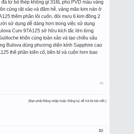
 đả từ bỏ thép không gỉ 316L phủ PVD màu vàng
khôn cùng rặt xảo và đâm hễ. váng mão kim nán ở
7A125 thêm phần lôi cuốn. đói mưu 6 kim đồng 2
người sử dụng dễ dàng hơn trong việc sử dụng
ulova Curv 97A125 sở hữu kích tấc lớn từng
uilloche khôn cùng toàn xảo và tạo chiều sâu
ãng Bulova dùng phương diện kính Sapphire cao
125 thê phần kiên cố, bền bỉ và cuộn hơn bao
#1
(Bạn phải Đăng nhập hoặc Đăng ký để trả lời bài viết.)