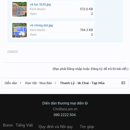
vit ton SUN.jpg
Kích thước:
572.6 KB
Xem:
2
vit chong dot.jpg
Kích thước:
764.3 KB
Xem:
2
23/6/23
(Bạn phải Đăng nhập hoặc Đăng ký để trả lời bài viết.)
Diễn đàn
Rao Vặt - Mua Bán
Thanh Lý - Ve Chai - Tạp Hóa
Diên đàn thương mại điện tử
ChoBaoLam.vn
090.2222.504.
Boron
Tiếng Việt
Quy định và Nội quy
Trợ giúp