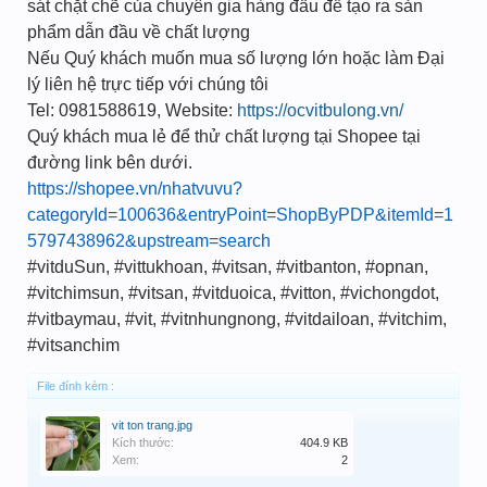
sát chặt chẽ của chuyên gia hàng đầu để tạo ra sản
phẩm dẫn đầu về chất lượng
Nếu Quý khách muốn mua số lượng lớn hoặc làm Đại
lý liên hệ trực tiếp với chúng tôi
Tel: 0981588619, Website:
https://ocvitbulong.vn/
Quý khách mua lẻ để thử chất lượng tại Shopee tại
đường link bên dưới.
https://shopee.vn/nhatvuvu?
categoryId=100636&entryPoint=ShopByPDP&itemId=1
5797438962&upstream=search
#vitduSun, #vittukhoan, #vitsan, #vitbanton, #opnan,
#vitchimsun, #vitsan, #vitduoica, #vitton, #vichongdot,
#vitbaymau, #vit, #vitnhungnong, #vitdailoan, #vitchim,
#vitsanchim
File đính kèm :
vit ton trang.jpg
Kích thước:
404.9 KB
Xem:
2