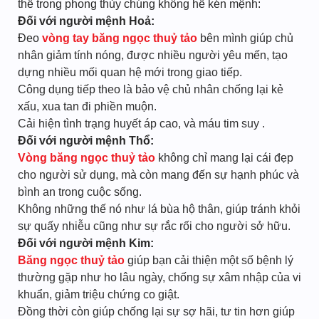
thế trong phong thủy chúng không hề kén mệnh:
Đối với người mệnh Hoả:
Đeo
vòng tay băng ngọc thuỷ tảo
bên mình giúp chủ
nhân giảm tính nóng, được nhiều người yêu mến, tạo
dựng nhiều mối quan hệ mới trong giao tiếp.
Công dụng tiếp theo là bảo vệ chủ nhân chống lại kẻ
xấu, xua tan đi phiền muộn.
Cải hiện tình trạng huyết áp cao, và máu tim suy .
Đối với người mệnh Thổ:
Vòng băng ngọc thuỷ tảo
không chỉ mang lại cái đẹp
cho người sử dụng, mà còn mang đến sự hạnh phúc và
bình an trong cuộc sống.
Không những thế nó như lá bùa hộ thân, giúp tránh khỏi
sự quấy nhiễu cũng như sự rắc rối cho người sở hữu.
Đối với người mệnh Kim:
Băng ngọc thuỷ tảo
giúp bạn cải thiện một số bệnh lý
thường gặp như ho lâu ngày, chống sự xâm nhập của vi
khuẩn, giảm triệu chứng co giật.
Đồng thời còn giúp chống lại sự sợ hãi, tư tin hơn giúp