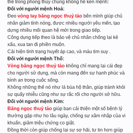
thế trong phong thủy chúng không hề kén mệnh:
Đối với người mệnh Hoả:
Đeo
vòng tay băng ngọc thuỷ tảo
bên mình giúp chủ
nhân giảm tính nóng, được nhiều người yêu mến, tạo
dựng nhiều mối quan hệ mới trong giao tiếp.
Công dụng tiếp theo là bảo vệ chủ nhân chống lại kẻ
xấu, xua tan đi phiền muộn.
Cải hiện tình trạng huyết áp cao, và máu tim suy .
Đối với người mệnh Thổ:
Vòng băng ngọc thuỷ tảo
không chỉ mang lại cái đẹp
cho người sử dụng, mà còn mang đến sự hạnh phúc và
bình an trong cuộc sống.
Không những thế nó như lá bùa hộ thân, giúp tránh khỏi
sự quấy nhiễu cũng như sự rắc rối cho người sở hữu.
Đối với người mệnh Kim:
Băng ngọc thuỷ tảo
giúp bạn cải thiện một số bệnh lý
thường gặp như ho lâu ngày, chống sự xâm nhập của vi
khuẩn, giảm triệu chứng co giật.
Đồng thời còn giúp chống lại sự sợ hãi, tư tin hơn giúp