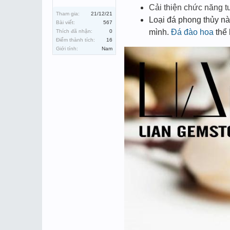
Cải thiện chức năng t
Tham gia:
21/12/21
Loại đá phong thủy nà
Bài viết:
567
mình.
Đá đào hoa
thể 
Thích đã nhận:
0
Điểm thành tích:
16
Giới tính:
Nam