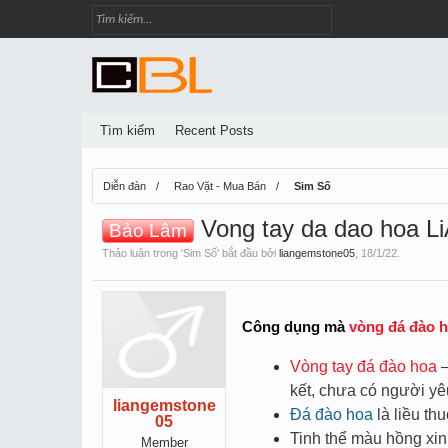
Tìm kiếm
Recent Posts
Diễn đàn
Rao Vặt - Mua Bán
Sim Số
Vong tay da dao hoa L
Bảo Lâm
Thảo luận trong '
Sim Số
' bắt đầu bởi
liangemstone05
,
18/1/22
.
Công dụng mà
vòng đá đào 
Vòng tay đá đào hoa
–
kết, chưa có người yêu
liangemstone
Đá đào hoa
là liều t
05
Tinh thể màu hồng xi
Member