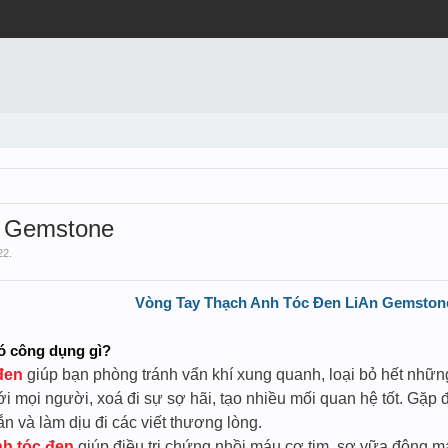
n Gemstone
22
.
Vòng Tay Thạch Anh Tóc Đen LiAn Gemston
ó công dụng gì?
đen
giúp bạn phòng tránh vẩn khí xung quanh, loại bỏ hết những
 mọi người, xoá đi sự sợ hãi, tạo nhiều mối quan hệ tốt. Gặp 
n và làm dịu đi các viết thương lòng.
nh tóc đen
giúp điều trị chứng nhồi máu cơ tim, sơ vữa động m