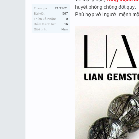
huyết phòng chống đột quỵ.
Tham gia:
21/12/21
Bài viết:
567
Phù hợp với người mệnh mộ
Thích đã nhận:
0
Điểm thành tích:
16
Giới tính:
Nam