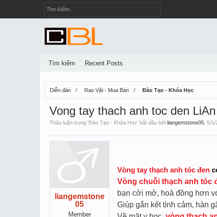
Tìm kiếm
Recent Posts
Diễn đàn
Rao Vặt - Mua Bán
Đào Tạo - Khóa Học
Vong tay thach anh toc den LiA
Thảo luận trong '
Đào Tạo - Khóa Học
' bắt đầu bởi
liangemstone05
,
5/1/
Vòng tay thạch anh tóc đen
c
Vòng chuỗi thạch anh tóc 
bạn cởi mở, hoà đồng hơn với
liangemstone
05
Giúp gắn kết tình cảm, hàn gắ
Member
Về mặt y học,
vòng thạch a