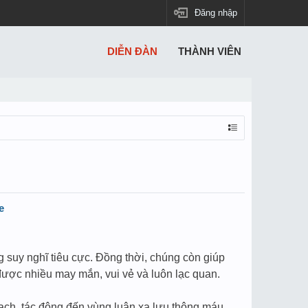
Đăng nhập
DIỄN ĐÀN
THÀNH VIÊN
e
 suy nghĩ tiêu cực. Đồng thời, chúng còn giúp
được nhiều may mắn, vui vẻ và luôn lạc quan.
ạch, tác động đến vùng luân xa lưu thông máu