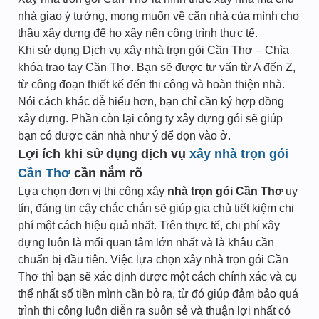
nhà giao ý tưởng, mong muốn về căn nhà của mình cho
thầu xây dựng để họ xây nên công trình thực tế.
Khi sử dụng Dịch vụ xây nhà trọn gói Cần Thơ – Chìa
khóa trao tay Cần Thơ. Bạn sẽ được tư vấn từ A đến Z,
từ công đoạn thiết kế đến thi công và hoàn thiện nhà.
Nói cách khác dễ hiểu hơn, bạn chỉ cần ký hợp đồng
xây dựng. Phần còn lại công ty xây dựng gói sẽ giúp
bạn có được căn nhà như ý để dọn vào ở.
Lợi ích khi sử dụng dịch vụ
xây nhà trọn gói
Cần Thơ
cần nắm rõ
Lựa chọn đơn vị thi công xây
nhà trọn gói Cần Thơ
uy
tín, đáng tin cậy chắc chắn sẽ giúp gia chủ tiết kiệm chi
phí một cách hiệu quả nhất. Trên thực tế, chi phí xây
dựng luôn là mối quan tâm lớn nhất và là khâu cần
chuẩn bị đầu tiên. Việc lựa chọn xây nhà trọn gói Cần
Thơ thì bạn sẽ xác định được một cách chính xác và cụ
thể nhất số tiền mình cần bỏ ra, từ đó giúp đảm bảo quá
trình thi công luôn diễn ra suôn sẻ và thuận lợi nhất có