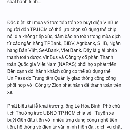
soát hành trình...
Đặc biệt, khi mua vé trực tiếp trên xe buýt điện VinBus,
người dân TP.HCM có thể lựa chọn sử dụng thẻ chip
nội địa không tiếp xúc, đảm bảo an toàn trong mùa dịch
từ các ngân hàng TPBank, BIDV, Agribank, SHB, Ngân
hàng Bản Việt, SeABank, Viet Bank. Đây là giải pháp
thanh toán được VinBus và Công ty cổ phần Thanh
toán Quốc gia Việt Nam (NAPAS) phối hợp phát triển.
Bên cạnh đó, hành khách cũng có thể sử dụng thẻ
UniPass do Trung tâm Quản lý giao thông công cộng
phối hợp với Công ty Zion phát hành để thanh toán trên
xe.
Phát biểu tại lễ khai trương, ông Lê Hòa Bình, Phó chủ
tịch Thường trực UBND TP.HCM chia sẻ: “Tuyến xe
buýt điện đầu tiên với nhiều ứng dụng công nghệ tiên
tiến, hệ thống vé điện tử văn minh hiện đại, dịch vụ chất