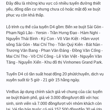
Đây đều là những khu vực có nhiều tuyến đường thiết
yếu, đông dân cư nhưng chưa có hoặc mật độ xe buýt
phục vụ còn khá thấp.
Lộ trình cụ thể của tuyến D4 gồm: Bến xe buýt Sài Gòn -
Phạm Ngũ Lão - Yersin - Trần Hưng Đạo - Hàm Nghi -
Nguyễn Thái Bình - Ký Con - Võ Văn Kiệt - Hầm vượt
sông Sài Gòn - Mai Chí Thọ - Trần Quý Kiên - Bát Nàn -
Trương Văn Bang - Phan Văn Đáng - Đồng Văn Cống -
Mai Chí Thọ - Võ Chí Công - Lê Văn Việt - Nguyễn Văn
Tăng - Nguyễn Xiển - Khu đô thị Vinhomes Grand Park.
Tuyến D4 có tần suất hoạt động 20 phút/chuyến, dịch vụ
xuyên suốt từ 5 giờ - 21 giờ 15 hằng ngày.
VinBus áp dụng chính sách giá vé chung của các tuyến
xe buýt thành phố, giá vé 3.000 đồng/lượt đối với học
sinh, sinh viên và 7.000 đồng/lượt với nhóm khách còn
lại. Vé tập bán trước có giá 157.500 đồng/tập 30 vé (do