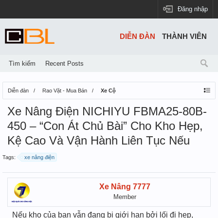
Đăng nhập
DIỄN ĐÀN
THÀNH VIÊN
Tìm kiếm
Recent Posts
Diễn đàn
Rao Vặt - Mua Bán
Xe Cộ
Xe Nâng Điện NICHIYU FBMA25-80B-
450 – “Con Át Chủ Bài” Cho Kho Hẹp,
Kệ Cao Và Vận Hành Liên Tục Nếu
Tags:
xe nâng điện
Xe Nâng 7777
Member
Nếu kho của bạn vẫn đang bị giới hạn bởi lối đi hẹp,