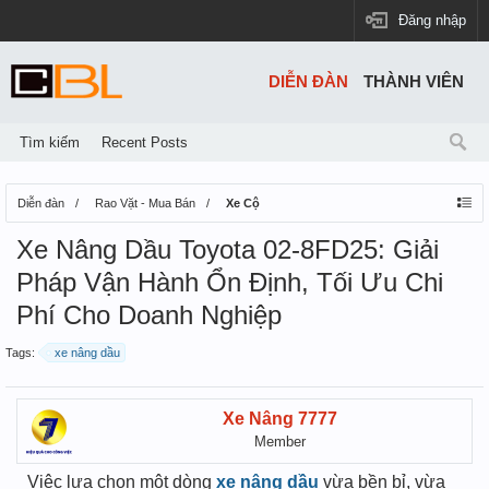
Đăng nhập
DIỄN ĐÀN
THÀNH VIÊN
Tìm kiếm
Recent Posts
Diễn đàn
Rao Vặt - Mua Bán
Xe Cộ
Xe Nâng Dầu Toyota 02-8FD25: Giải
Pháp Vận Hành Ổn Định, Tối Ưu Chi
Phí Cho Doanh Nghiệp
Tags:
xe nâng dầu
Xe Nâng 7777
Member
Việc lựa chọn một dòng
xe nâng dầu
vừa bền bỉ, vừa