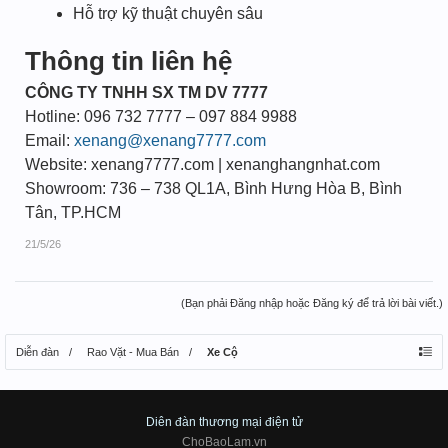
Hỗ trợ kỹ thuật chuyên sâu
Thông tin liên hệ
CÔNG TY TNHH SX TM DV 7777
Hotline: 096 732 7777 – 097 884 9988
Email:
xenang@xenang7777.com
Website: xenang7777.com | xenanghangnhat.com
Showroom: 736 – 738 QL1A, Bình Hưng Hòa B, Bình
Tân, TP.HCM
21/5/26
(Bạn phải Đăng nhập hoặc Đăng ký để trả lời bài viết.)
Diễn đàn
Rao Vặt - Mua Bán
Xe Cộ
Diên đàn thương mại điện tử
ChoBaoLam.vn