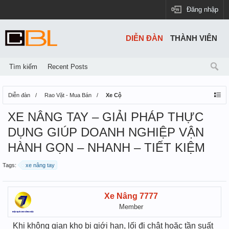
Đăng nhập
DIỄN ĐÀN
THÀNH VIÊN
Tìm kiếm
Recent Posts
Diễn đàn
Rao Vặt - Mua Bán
Xe Cộ
XE NÂNG TAY – GIẢI PHÁP THỰC
DỤNG GIÚP DOANH NGHIỆP VẬN
HÀNH GỌN – NHANH – TIẾT KIỆM
Tags:
xe nâng tay
Xe Nâng 7777
Member
Khi không gian kho bị giới hạn, lối đi chật hoặc tần suất