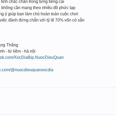
ính chắc chắn trong từng tiếng cái
n, không cần mang theo nhiều đồ phức tạp
úng ý giúp bạn làm chủ hoàn toàn cuộc chơi
 việc đánh đứng chẵn với tỷ lệ 70% vốn có sẵn
ang Thắng
nh - từ liêm - hà nội
book.com/XocDiaBip.NuocDieuQuan
be.com/@nuocdieuquanxocdia