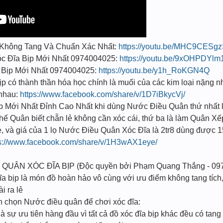
t Không Tang Và Chuẩn Xác Nhất:
https://youtu.be/MHC9CESg
 Đĩa Bịp Mới Nhất 0974004025:
https://youtu.be/9xOHPDYl
 Bịp Mới Nhất 0974004025:
https://youtu.be/y1h_RoKGN4Q
 có thành thần hóa học chính là muối của các kim loại nặng n
i nhau:
https://www.facebook.com/share/v/1D7iBkycVj/
̣p Mới Nhất Đỉnh Cao Nhất khi dùng Nước Điều Quân thứ nhất l
 Thế Quân biết chẵn lẻ không cần xóc cái, thứ ba là làm Quân Xế
ẻ, và giá của 1 lọ Nước Điều Quân Xóc Đĩa là 2tr8 dùng được 1
ps://www.facebook.com/share/v/1H3wAX1eye/
 QUÂN XÓC ĐĨA BỊP (Độc quyền bởi Phạm Quang Thắng - 09
a bịp là món đồ hoàn hảo vô cùng với ưu điểm không tang tích, 
i ra lẻ
ạn chọn Nước điều quân để chơi xóc đĩa:
à sự ưu tiên hàng đầu vì tất cả đồ xóc đĩa bịp khác đều có tang