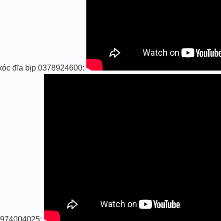
 xóc đĩa bịp 0378924600:
̣p 0974004025: