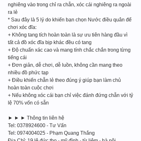
nghiêng vào trong chỉ ra chẵn, xóc cái nghiêng ra ngoài
ra lẻ
* Sau đây là 5 lý do khiến bạn chọn Nước điều quân để
chơi xóc đĩa:
+ Không tang tích hoàn toàn là sự ưu tiên hàng đầu vì
tất cả đồ xóc đĩa bịp khác đều có tang
+ Độ chuẩn xác cao và mang tính chắc chắn trong từng
tiếng cái
+ Đơn giản, dễ chơi, dễ luồn, không cần mang theo
nhiều đồ phức tạp
+ Điều khiển chẵn lẻ theo đúng ý giúp bạn làm chủ
hoàn toàn cuộc chơi
+ Nếu không xóc cái bạn chỉ việc đánh đứng chẵn với tỷ
lệ 70% vốn có sẵn
► ► ► Thông tin liên hệ
Tel: 0378924600 - Tư Vấn
Tel: 0974004025 - Phạm Quang Thắng
Địa Chỉ: 19 lê đức thọ - mỹ đình - từ liêm - hà nội