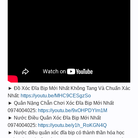
► Đồ Xóc Đĩa Bịp Mới Nhất Không Tang Và Chuẩn Xác
Nhất:
https://youtu.be/MHC9CESgzSo
► Quân Nặng Chẵn Chơi Xóc Đĩa Bịp Mới Nhất
0974004025:
https://youtu.be/9xOHPDYlm1M
► Nước Điều Quân Xóc Đĩa Bịp Mới Nhất
0974004025:
https://youtu.be/y1h_RoKGN4Q
► Nước điều quân xóc đĩa bịp có thành thần hóa học