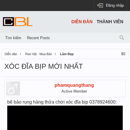
Đăng nhập
DIỄN ĐÀN
THÀNH VIÊN
Tìm kiếm
Recent Posts
Diễn đàn
Rao Vặt - Mua Bán
Làm Đẹp
XÓC ĐĨA BỊP MỚI NHẤT
phamquangthang
Active Member
bệ báo rung hàng thửa chơi xóc đĩa bịp 0378924600: