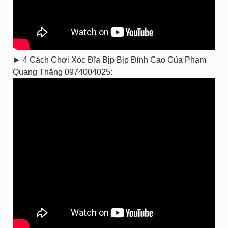
► 4 Cách Chơi Xóc Đĩa Bịp Bịp Đỉnh Cao Của Phạm
Quang Thắng 0974004025: