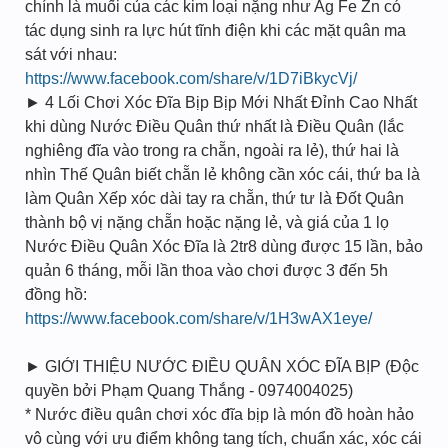
chính là muối của các kim loại nặng như Ag Fe Zn có
tác dụng sinh ra lực hút tĩnh điện khi các mặt quân ma
sát với nhau:
https://www.facebook.com/share/v/1D7iBkycVj/
► 4 Lối Chơi Xóc Đĩa Bịp Bịp Mới Nhất Đỉnh Cao Nhất
khi dùng Nước Điều Quân thứ nhất là Điều Quân (lắc
nghiêng đĩa vào trong ra chẵn, ngoài ra lẻ), thứ hai là
nhìn Thế Quân biết chẵn lẻ không cần xóc cái, thứ ba là
làm Quân Xếp xóc dài tay ra chẵn, thứ tư là Đốt Quân
thành bộ vị nặng chẵn hoặc nặng lẻ, và giá của 1 lọ
Nước Điều Quân Xóc Đĩa là 2tr8 dùng được 15 lần, bảo
quản 6 tháng, mỗi lần thoa vào chơi được 3 đến 5h
đồng hồ:
https://www.facebook.com/share/v/1H3wAX1eye/
► GIỚI THIỆU NƯỚC ĐIỀU QUÂN XÓC ĐĨA BỊP (Độc
quyền bởi Phạm Quang Thắng - 0974004025)
* Nước điều quân chơi xóc đĩa bịp là món đồ hoàn hảo
vô cùng với ưu điểm không tang tích, chuẩn xác, xóc cái