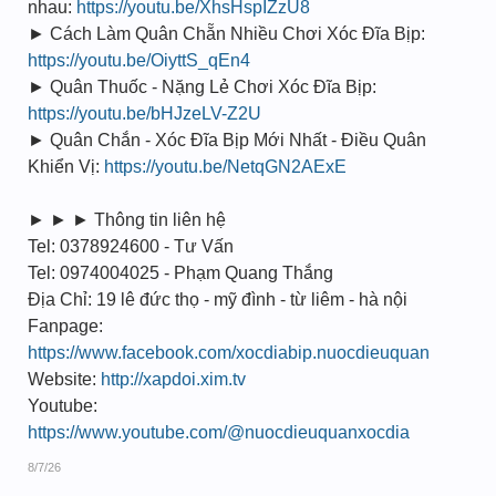
nhau:
https://youtu.be/XhsHspIZzU8
► Cách Làm Quân Chẵn Nhiều Chơi Xóc Đĩa Bịp:
https://youtu.be/OiyttS_qEn4
► Quân Thuốc - Nặng Lẻ Chơi Xóc Đĩa Bịp:
https://youtu.be/bHJzeLV-Z2U
► Quân Chắn - Xóc Đĩa Bịp Mới Nhất - Điều Quân
Khiển Vị:
https://youtu.be/NetqGN2AExE
► ► ► Thông tin liên hệ
Tel: 0378924600 - Tư Vấn
Tel: 0974004025 - Phạm Quang Thắng
Địa Chỉ: 19 lê đức thọ - mỹ đình - từ liêm - hà nội
Fanpage:
https://www.facebook.com/xocdiabip.nuocdieuquan
Website:
http://xapdoi.xim.tv
Youtube:
https://www.youtube.com/@nuocdieuquanxocdia
8/7/26