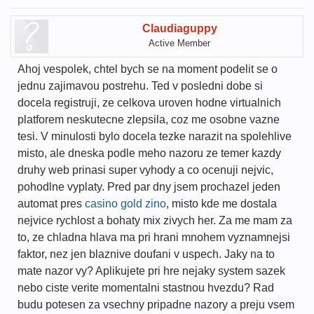
Claudiaguppy
Active Member
Ahoj vespolek, chtel bych se na moment podelit se o
jednu zajimavou postrehu. Ted v posledni dobe si
docela registruji, ze celkova uroven hodne virtualnich
platforem neskutecne zlepsila, coz me osobne vazne
tesi. V minulosti bylo docela tezke narazit na spolehlive
misto, ale dneska podle meho nazoru ze temer kazdy
druhy web prinasi super vyhody a co ocenuji nejvic,
pohodlne vyplaty. Pred par dny jsem prochazel jeden
automat pres
casino gold zino
, misto kde me dostala
nejvice rychlost a bohaty mix zivych her. Za me mam za
to, ze chladna hlava ma pri hrani mnohem vyznamnejsi
faktor, nez jen blaznive doufani v uspech. Jaky na to
mate nazor vy? Aplikujete pri hre nejaky system sazek
nebo ciste verite momentalni stastnou hvezdu? Rad
budu potesen za vsechny pripadne nazory a preju vsem