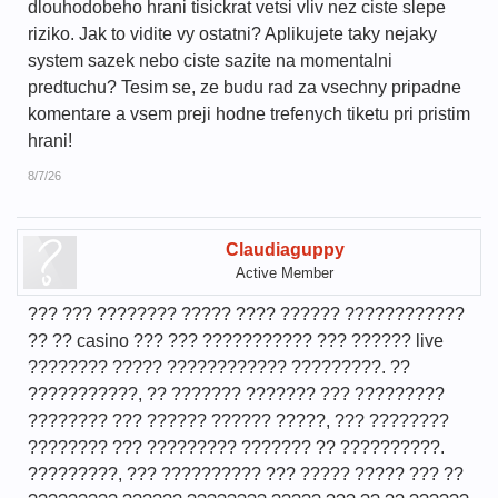
dlouhodobeho hrani tisickrat vetsi vliv nez ciste slepe
riziko. Jak to vidite vy ostatni? Aplikujete taky nejaky
system sazek nebo ciste sazite na momentalni
predtuchu? Tesim se, ze budu rad za vsechny pripadne
komentare a vsem preji hodne trefenych tiketu pri pristim
hrani!
8/7/26
Claudiaguppy
Active Member
??? ??? ???????? ????? ???? ?????? ????????????
?? ?? casino ??? ??? ??????????? ??? ?????? live
???????? ????? ???????????? ?????????. ??
???????????, ?? ??????? ??????? ??? ?????????
???????? ??? ?????? ?????? ?????, ??? ????????
???????? ??? ????????? ??????? ?? ??????????.
?????????, ??? ?????????? ??? ????? ????? ??? ??