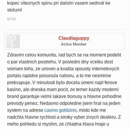
kopec viteznych spinu pri dalsim vasem sednuti ke
stolum!
8/7/26
Claudiaguppy
Active Member
Zdravim celou komunitu, rad bych se na moment podelit
o par vlastnich postrehu. V posledni dny vcelku dost
vsimam toho, ze uroven a kvalita spousty internetovych
portalu rapidne posunula nahoru, a to me nesmirne
prekvapuje. V minulosti bylo docela umeni najit ferove
kasino, ale dneska mam pocit, ze temer kazdy moderni
brand garantuje velmi lakave bonusy a hlavne pohodlne
prevody penez. Nedavno odpoledne jsem hral na jeden
system na adrese
casino goldzino
, misto kde me
nadchla hlavne rychlost a siroky vyber zivych dealeru. Z
meho pohledu si myslim, ze chladna hlava hraje u