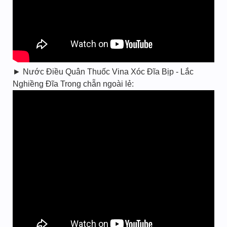
► Nước Điều Quân Thuốc Vina Xóc Đĩa Bịp - Lắc
Nghiềng Đĩa Trong chẵn ngoài lẻ: