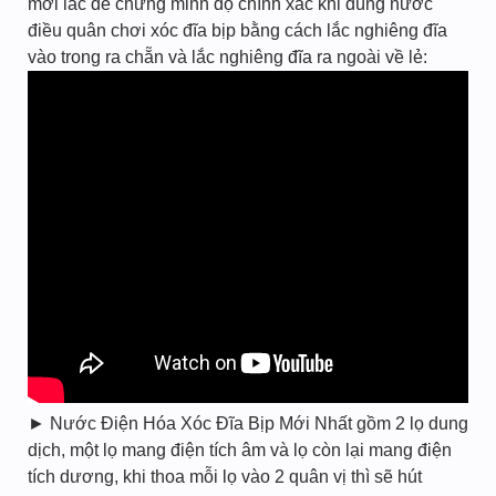
mới lắc để chứng minh độ chính xác khi dùng nước
điều quân chơi xóc đĩa bịp bằng cách lắc nghiêng đĩa
vào trong ra chẵn và lắc nghiêng đĩa ra ngoài về lẻ:
► Nước Điện Hóa Xóc Đĩa Bịp Mới Nhất gồm 2 lọ dung
dịch, một lọ mang điện tích âm và lọ còn lại mang điện
tích dương, khi thoa mỗi lọ vào 2 quân vị thì sẽ hút