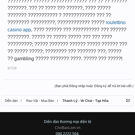
????????? ?????? ???????? ????? ??? ?? ?? ??????
???????. ??? ?? ???? ??? ??????, ???? ?????
??????? ??????????? ? ???????????? ??? ??
???????? ?????????, ???????????? ?????
roulettino
casino app
, ???? ?????? ??? ?????????? ??? ??????
????????. ????? ?? ????? ????? ??? ??? ????
?????????; ????? ??????? ?????? ????? ?????? ???
?? ????? ?????; ???????? ??? ??????? ???, ?????
?? gambling ????? ??????? ????. ????? ??? ?????!
9/7/26
(Bạn phải Đăng nhập hoặc Đăng ký để trả lời bài viết.)
Diễn đàn
Rao Vặt - Mua Bán
Thanh Lý - Ve Chai - Tạp Hóa
Diên đàn thương mại điện tử
ChoBaoLam.vn
090.2222.504.