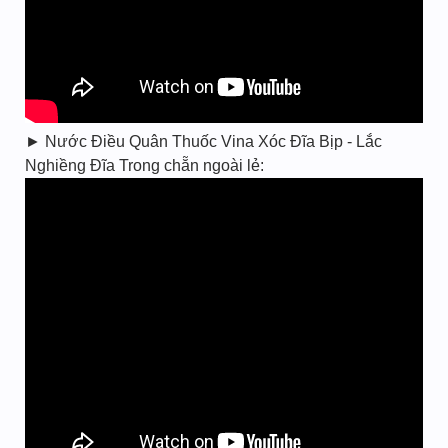
► Nước Điều Quân Thuốc Vina Xóc Đĩa Bịp - Lắc
Nghiềng Đĩa Trong chẵn ngoài lẻ: