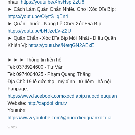
nhau:
https://youtu.be/XhsHspIZzU8
► Cách Làm Quân Chẵn Nhiều Chơi Xóc Đĩa Bịp:
https://youtu.be/OiyttS_qEn4
► Quân Thuốc - Nặng Lẻ Chơi Xóc Đĩa Bịp:
https://youtu.be/bHJzeLV-Z2U
► Quân Chắn - Xóc Đĩa Bịp Mới Nhất - Điều Quân
Khiển Vị:
https://youtu.be/NetqGN2AExE
► ► ► Thông tin liên hệ
Tel: 0378924600 - Tư Vấn
Tel: 0974004025 - Phạm Quang Thắng
Địa Chỉ: 19 lê đức thọ - mỹ đình - từ liêm - hà nội
Fanpage:
https://www.facebook.com/xocdiabip.nuocdieuquan
Website:
http://xapdoi.xim.tv
Youtube:
https://www.youtube.com/@nuocdieuquanxocdia
9/7/26