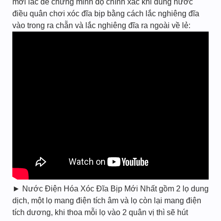
mới lắc để chứng minh độ chính xác khi dùng nước
điều quân chơi xóc đĩa bịp bằng cách lắc nghiêng đĩa
vào trong ra chẵn và lắc nghiêng đĩa ra ngoài về lẻ:
► Nước Điện Hóa Xóc Đĩa Bịp Mới Nhất gồm 2 lọ dung
dịch, một lọ mang điện tích âm và lọ còn lại mang điện
tích dương, khi thoa mỗi lọ vào 2 quân vị thì sẽ hút