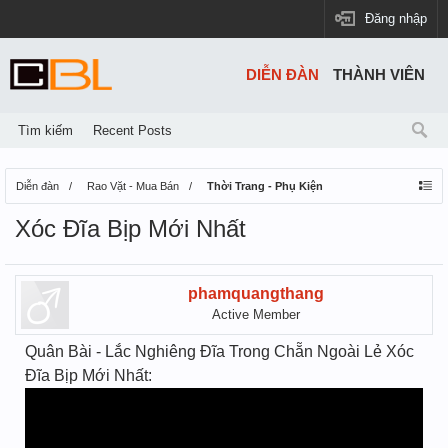
Đăng nhập
DIỄN ĐÀN
THÀNH VIÊN
Tìm kiếm
Recent Posts
Diễn đàn
Rao Vặt - Mua Bán
Thời Trang - Phụ Kiện
Xóc Đĩa Bịp Mới Nhất
phamquangthang
Active Member
Quân Bài - Lắc Nghiêng Đĩa Trong Chẵn Ngoài Lẻ Xóc
Đĩa Bịp Mới Nhất: