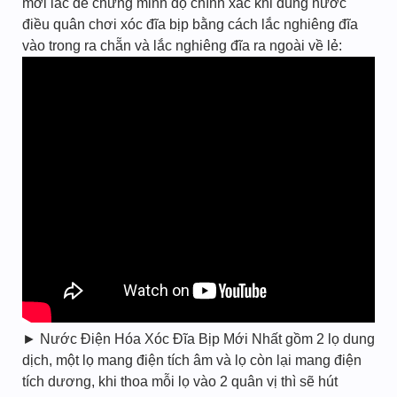
mới lắc để chứng minh độ chính xác khi dùng nước
điều quân chơi xóc đĩa bịp bằng cách lắc nghiêng đĩa
vào trong ra chẵn và lắc nghiêng đĩa ra ngoài về lẻ:
► Nước Điện Hóa Xóc Đĩa Bịp Mới Nhất gồm 2 lọ dung
dịch, một lọ mang điện tích âm và lọ còn lại mang điện
tích dương, khi thoa mỗi lọ vào 2 quân vị thì sẽ hút