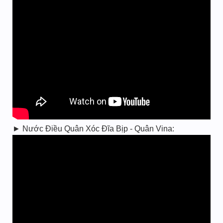
► Nước Điều Quân Xóc Đĩa Bịp - Quân Vina: