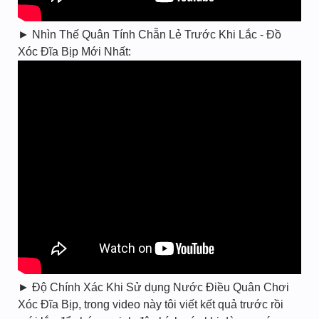
► Nhìn Thế Quân Tính Chẵn Lẻ Trước Khi Lắc - Đồ
Xóc Đĩa Bịp Mới Nhất:
► Độ Chính Xác Khi Sử dụng Nước Điều Quân Chơi
Xóc Đĩa Bịp, trong video này tôi viết kết quả trước rồi