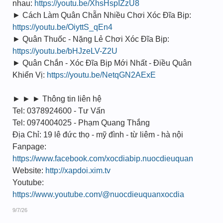
nhau:
https://youtu.be/XhsHspIZzU8
► Cách Làm Quân Chẵn Nhiều Chơi Xóc Đĩa Bịp:
https://youtu.be/OiyttS_qEn4
► Quân Thuốc - Nặng Lẻ Chơi Xóc Đĩa Bịp:
https://youtu.be/bHJzeLV-Z2U
► Quân Chắn - Xóc Đĩa Bịp Mới Nhất - Điều Quân
Khiển Vị:
https://youtu.be/NetqGN2AExE
► ► ► Thông tin liên hệ
Tel: 0378924600 - Tư Vấn
Tel: 0974004025 - Phạm Quang Thắng
Địa Chỉ: 19 lê đức thọ - mỹ đình - từ liêm - hà nội
Fanpage:
https://www.facebook.com/xocdiabip.nuocdieuquan
Website:
http://xapdoi.xim.tv
Youtube:
https://www.youtube.com/@nuocdieuquanxocdia
9/7/26