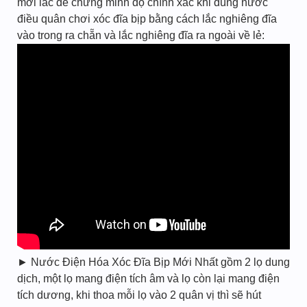
mới lắc để chứng minh độ chính xác khi dùng nước
điều quân chơi xóc đĩa bịp bằng cách lắc nghiêng đĩa
vào trong ra chẵn và lắc nghiêng đĩa ra ngoài về lẻ:
► Nước Điện Hóa Xóc Đĩa Bịp Mới Nhất gồm 2 lọ dung
dịch, một lọ mang điện tích âm và lọ còn lại mang điện
tích dương, khi thoa mỗi lọ vào 2 quân vị thì sẽ hút