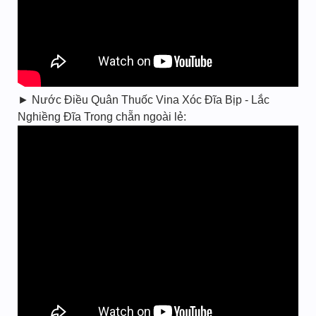
► Nước Điều Quân Thuốc Vina Xóc Đĩa Bịp - Lắc
Nghiềng Đĩa Trong chẵn ngoài lẻ: