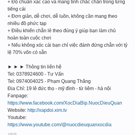
+ Độ chuẩn xác cao và mang tính chắc chắn trong từng
tiếng cái
+ Đơn giản, dễ chơi, dễ luồn, không cần mang theo
nhiều đồ phức tạp
+ Điều khiển chẵn lẻ theo đúng ý giúp bạn làm chủ
hoàn toàn cuộc chơi
+ Nếu không xóc cái bạn chỉ việc đánh đứng chẵn với tỷ
lệ 70% vốn có sẵn
► ► ► Thông tin liên hệ
Tel: 0378924600 - Tư Vấn
Tel: 0974004025 - Phạm Quang Thắng
Địa Chỉ: 19 lê đức thọ - mỹ đình - từ liêm - hà nội
Fanpage:
https://www.facebook.com/XocDiaBip.NuocDieuQuan
Website:
http://xapdoi.xim.tv
Youtube:
https://www.youtube.com/@nuocdieuquanxocdia
1/6/26