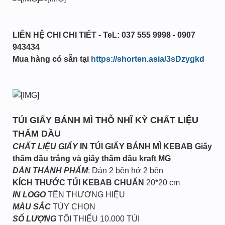
LIÊN HỆ CHI CHI TIẾT - TeL: 037 555 9998 - 0907
943434
Mua hàng có sẵn tại
https://shorten.asia/3sDzygkd
TÚI GIẤY BÁNH MÌ THỖ NHĨ KỲ CHẤT LIỆU
THẤM DẦU
CHẤT LIỆU GIẤY
IN TÚI GIẤY BÁNH MÌ KEBAB
Giấy
thấm dầu trắng và giấy thấm dầu kraft MG
DÁN THÀNH PHẨM
: Dán 2 bên hở 2 bên
KÍCH THƯỚC TÚI KEBAB CHUẨN
20*20 cm
IN LOGO
TÊN THƯƠNG HIỆU
MÀU SẮC
TÙY CHỌN
SỐ LƯỢNG
TỐI THIỂU 10.000 TÚI