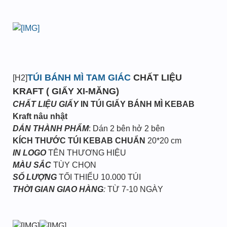
TÚI BÁNH MÌ TAM GIÁC
CHẤT LIỆU
[H2]
KRAFT ( GIẤY XI-MĂNG)
CHẤT LIỆU GIẤY
IN TÚI GIẤY BÁNH MÌ KEBAB
Kraft nâu nhật
DÁN THÀNH PHẨM
: Dán 2 bên hở 2 bên
KÍCH THƯỚC TÚI KEBAB CHUẨN
20*20 cm
IN LOGO
TÊN THƯƠNG HIỆU
MÀU SẮC
TÙY CHỌN
SỐ LƯỢNG
TỐI THIỂU 10.000 TÚI
THỜI GIAN GIAO HÀNG
:
TỪ 7-10 NGÀY