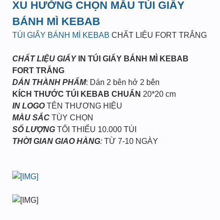
XU HƯỚNG CHỌN MẪU TÚI GIẤY
BÁNH MÌ KEBAB
TÚI GIẤY BÁNH MÌ KEBAB
CHẤT LIỆU FORT TRẮNG
CHẤT LIỆU GIẤY
IN TÚI GIẤY BÁNH MÌ KEBAB
FORT TRẮNG
DÁN THÀNH PHẨM
: Dán 2 bên hở 2 bên
KÍCH THƯỚC TÚI KEBAB CHUẨN
20*20 cm
IN LOGO
TÊN THƯƠNG HIỆU
MÀU SẮC
TÙY CHỌN
SỐ LƯỢNG
TỐI THIỂU 10.000 TÚI
THỜI GIAN GIAO HÀNG
:
TỪ 7-10 NGÀY