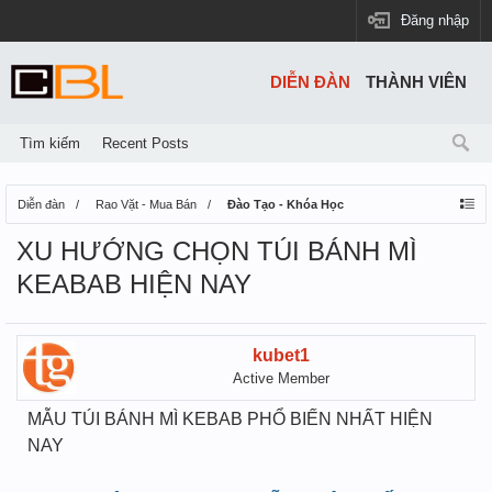
Đăng nhập
DIỄN ĐÀN
THÀNH VIÊN
Tìm kiếm
Recent Posts
Diễn đàn
Rao Vặt - Mua Bán
Đào Tạo - Khóa Học
XU HƯỚNG CHỌN TÚI BÁNH MÌ
KEABAB HIỆN NAY
kubet1
Active Member
MẪU TÚI BÁNH MÌ KEBAB PHỔ BIẾN NHẤT HIỆN
NAY