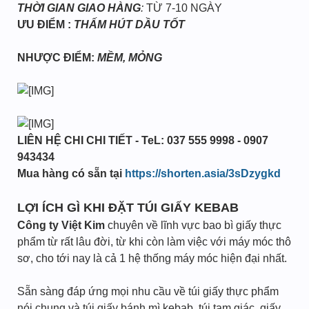
THỜI GIAN GIAO HÀNG
:
TỪ 7-10 NGÀY
ƯU ĐIỂM :
THẤM HÚT DẦU TỐT
NHƯỢC ĐIỂM:
MỀM, MỎNG
LIÊN HỆ CHI CHI TIẾT - TeL: 037 555 9998 - 0907
943434
Mua hàng có sẵn tại
https://shorten.asia/3sDzygkd
LỢI ÍCH GÌ KHI ĐẶT TÚI GIẤY KEBAB
Công ty Việt Kim
chuyên về lĩnh vực bao bì giấy thực
phẩm từ rất lâu đời, từ khi còn làm việc với máy móc thô
sơ, cho tới nay là cả 1 hệ thống máy móc hiện đại nhất.
Sẵn sàng đáp ứng mọi nhu cầu về túi giấy thực phẩm
nói chung và túi giấy bánh mì kebab, túi tam giác, giấy