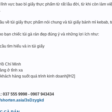
ĩnh vực bao bì giấy thực phẩm từ rất lâu đời, từ khi còn làm vi
.
 về túi giấy thực phẩm nói chung và túi giấy bánh mì kebab, tú
ho bạn chiếc túi gà rán đẹp đúng ý và những lợi ích như:
cầu tìm hiểu và in túi giấy
 Hồ Chí Minh
àng ở tỉnh xa
 khách hàng suốt quá trình kinh doanh[/H2]
: 037 555 9998 - 0907 943434
//shorten.asia/3sDzygkd