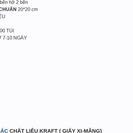
 bên hở 2 bên
 CHUẨN
20*20 cm
ỆU
00 TÚI
 7-10 NGÀY
IÁC
CHẤT LIỆU KRAFT ( GIẤY XI-MĂNG)