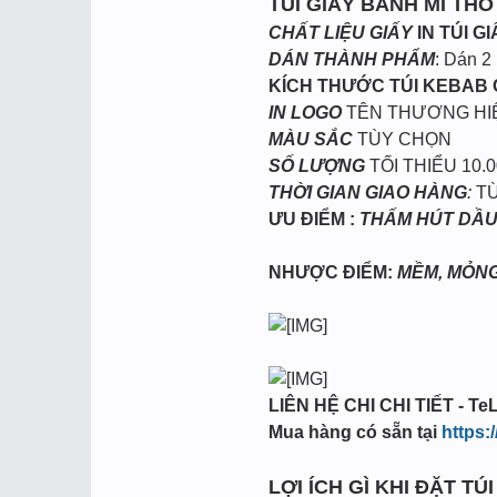
TÚI GIẤY BÁNH MÌ THỖ
CHẤT LIỆU GIẤY
IN TÚI G
DÁN THÀNH PHẨM
: Dán 2
KÍCH THƯỚC TÚI KEBAB
IN LOGO
TÊN THƯƠNG HI
MÀU SẮC
TÙY CHỌN
SỐ LƯỢNG
TỐI THIỂU 10.0
THỜI GIAN GIAO HÀNG
:
TỪ
ƯU ĐIỂM :
THẤM HÚT DẦU
NHƯỢC ĐIỂM:
MỀM, MỎN
LIÊN HỆ CHI CHI TIẾT - TeL
Mua hàng có sẵn tại
https:
LỢI ÍCH GÌ KHI ĐẶT TÚ