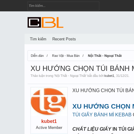
Tìm kiếm
Recent Posts
Diễn đàn
Rao Vặt - Mua Bán
Nội Thất - Ngoại Thất
XU HƯỚNG CHỌN TÚI BÁNH M
Thảo luận trong '
Nội Thất - Ngoại Thất
' bắt đầu bởi
kubet1
,
31/12/21
.
XU HƯỚNG CHỌN TÚI BÁN
XU HƯỚNG CHỌN M
TÚI GIẤY BÁNH MÌ KEBAB
kubet1
Active Member
CHẤT LIỆU GIẤY
IN TÚI G