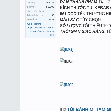
DÁN THÀNH PHẨM
: Dán 2
Tham gia:
28/4/21
Bài viết:
52,207
KÍCH THƯỚC TÚI KEBAB
Thích đã nhận:
0
IN LOGO
TÊN THƯƠNG HI
Điểm thành tích:
36
MÀU SẮC
TÙY CHỌN
Giới tính:
Nam
Web Hosting
:
SỐ LƯỢNG
TỐI THIỂU 10.0
https://www.effectivestu
THỜI GIAN GIAO HÀNG
:
TỪ
ffs.com/sweepstakes-
qvc/
TÚI BÁNH MÌ TAM G
[H2]