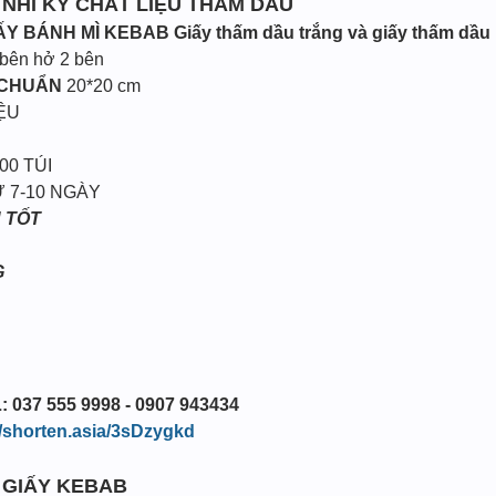
 NHĨ KỲ CHẤT LIỆU THẤM DẦU
IẤY BÁNH MÌ KEBAB
Giấy thấm dầu trắng và giấy thấm dầu 
 bên hở 2 bên
 CHUẨN
20*20 cm
ỆU
00 TÚI
 7-10 NGÀY
 TỐT
G
: 037 555 9998 - 0907 943434
//shorten.asia/3sDzygkd
I GIẤY KEBAB