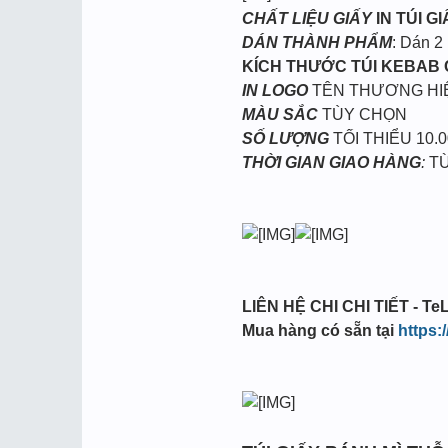
CHẤT LIỆU GIẤY
IN TÚI G
DÁN THÀNH PHẨM
: Dán 2
KÍCH THƯỚC TÚI KEBAB
IN LOGO
TÊN THƯƠNG HI
MÀU SẮC
TÙY CHỌN
SỐ LƯỢNG
TỐI THIỂU 10.0
THỜI GIAN GIAO HÀNG
:
TỪ
LIÊN HỆ CHI CHI TIẾT - TeL
Mua hàng có sẵn tại
https: