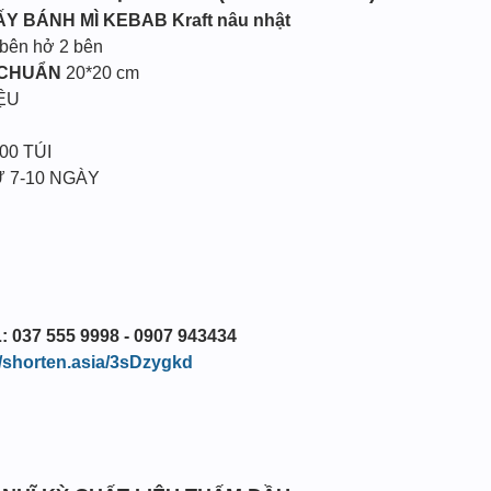
IẤY BÁNH MÌ KEBAB
Kraft nâu nhật
 bên hở 2 bên
 CHUẨN
20*20 cm
ỆU
00 TÚI
 7-10 NGÀY
: 037 555 9998 - 0907 943434
//shorten.asia/3sDzygkd