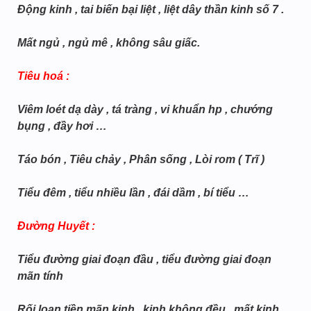
Động kinh , tai biến bại liệt , liệt dây thần kinh số 7 .
Mất ngủ , ngủ mê , không sâu giấc.
Tiêu hoá :
Viêm loét dạ dày , tá tràng , vi khuẩn hp , chướng
bụng , đầy hơi …
Táo bón , Tiêu chảy , Phân sống , Lòi rom ( Trĩ )
Tiểu đêm , tiểu nhiều lần , đái dầm , bí tiểu …
Đường Huyết :
Tiểu đường giai đoạn đầu , tiểu đường giai đoạn
mãn tính
Rối loạn tiền mãn kinh , kinh không đều , mất kinh