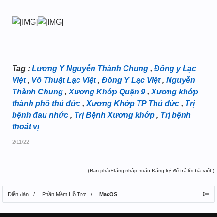
Tag :
Lương Y Nguyễn Thành Chung
,
Đông y Lạc
Việt
,
Võ Thuật Lạc Việt
,
Đông Y Lạc Việt
,
Nguyễn
Thành Chung
,
Xương Khớp Quận 9
,
Xương khớp
thành phố thủ đức
,
Xương Khớp TP Thủ đức
,
Trị
bệnh đau nhức
,
Trị Bệnh Xương khớp
,
Trị bệnh
thoát vị
2/11/22
(Bạn phải Đăng nhập hoặc Đăng ký để trả lời bài viết.)
Diễn đàn
Phần Mềm Hỗ Trợ
MacOS