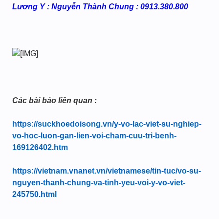
Lương Y : Nguyễn Thành Chung : 0913.380.800
Các bài báo liên quan :
https://suckhoedoisong.vn/y-vo-lac-viet-su-nghiep-
vo-hoc-luon-gan-lien-voi-cham-cuu-tri-benh-
169126402.htm
https://vietnam.vnanet.vn/vietnamese/tin-tuc/vo-su-
nguyen-thanh-chung-va-tinh-yeu-voi-y-vo-viet-
245750.html