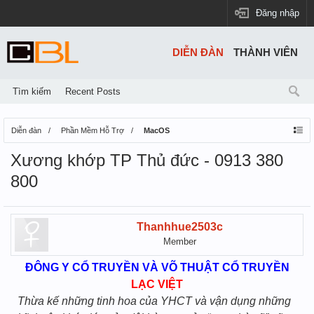
Đăng nhập
DIỄN ĐÀN
THÀNH VIÊN
Tìm kiếm
Recent Posts
Diễn đàn
Phần Mềm Hỗ Trợ
MacOS
Xương khớp TP Thủ đức - 0913 380
800
Thanhhue2503c
Member
ĐÔNG Y CỔ TRUYỀN VÀ VÕ THUẬT CỔ TRUYỀN
LẠC VIỆT
Thừa kế những tinh hoa của YHCT và vận dụng những