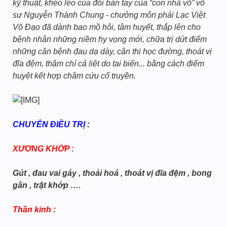
kỹ thuật, khéo léo của đôi bàn tay của “con nhà võ” võ
sư Nguyễn Thành Chung - chưởng môn phái Lạc Việt
Võ Đạo đã dành bao mồ hôi, tâm huyết, thắp lên cho
bệnh nhân những niềm hy vọng mới, chữa trị dứt điểm
những căn bệnh đau dạ dày, cận thị học đường, thoát vị
đĩa đệm, thậm chí cả liệt do tai biến... bằng cách điểm
huyệt kết hợp châm cứu cổ truyền.
CHUYÊN ĐIỀU TRỊ :
XƯƠNG KHỚP :
Gút , đau vai gáy , thoái hoá , thoát vị đĩa đệm , bong
gân , trật khớp ….
Thần kinh :