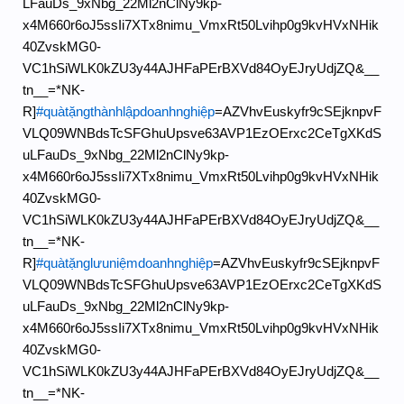
LFauDs_9xNbg_22Ml2nClNy9kp-
x4M660r6oJ5ssIi7XTx8nimu_VmxRt50Lvihp0g9kvHVxNHik
40ZvskMG0-
VC1hSiWLK0kZU3y44AJHFaPErBXVd84OyEJryUdjZQ&__
tn__=*NK-
R]
#quàtặngthànhlậpdoanhnghiệp
=AZVhvEuskyfr9cSEjknpvF
VLQ09WNBdsTcSFGhuUpsve63AVP1EzOErxc2CeTgXKdS
uLFauDs_9xNbg_22Ml2nClNy9kp-
x4M660r6oJ5ssIi7XTx8nimu_VmxRt50Lvihp0g9kvHVxNHik
40ZvskMG0-
VC1hSiWLK0kZU3y44AJHFaPErBXVd84OyEJryUdjZQ&__
tn__=*NK-
R]
#quàtặnglưuniệmdoanhnghiệp
=AZVhvEuskyfr9cSEjknpvF
VLQ09WNBdsTcSFGhuUpsve63AVP1EzOErxc2CeTgXKdS
uLFauDs_9xNbg_22Ml2nClNy9kp-
x4M660r6oJ5ssIi7XTx8nimu_VmxRt50Lvihp0g9kvHVxNHik
40ZvskMG0-
VC1hSiWLK0kZU3y44AJHFaPErBXVd84OyEJryUdjZQ&__
tn__=*NK-