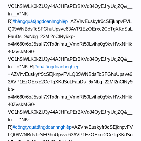
VC1hSiWLK0kZU3y44AJHFaPErBXVd84OyEJryUdjZQ&__
tn__=*NK-
R]
#hàngquàtặngdoanhnghiệp
=AZVhvEuskyfr9cSEjknpvFVL
Q09WNBdsTcSFGhuUpsve63AVP1EzOErxc2CeTgXKdSuL
FauDs_9xNbg_22Ml2nClNy9kp-
x4M660r6oJ5ssIi7XTx8nimu_VmxRt50Lvihp0g9kvHVxNHik
40ZvskMG0-
VC1hSiWLK0kZU3y44AJHFaPErBXVd84OyEJryUdjZQ&__
tn__=*NK-R]
#quàtặngdoanhnghiệp
=AZVhvEuskyfr9cSEjknpvFVLQ09WNBdsTcSFGhuUpsve6
3AVP1EzOErxc2CeTgXKdSuLFauDs_9xNbg_22Ml2nClNy9
kp-
x4M660r6oJ5ssIi7XTx8nimu_VmxRt50Lvihp0g9kvHVxNHik
40ZvskMG0-
VC1hSiWLK0kZU3y44AJHFaPErBXVd84OyEJryUdjZQ&__
tn__=*NK-
R]
#côngtyquàtặngdoanhnghiệp
=AZVhvEuskyfr9cSEjknpvFV
LQ09WNBdsTcSFGhuUpsve63AVP1EzOErxc2CeTgXKdSu