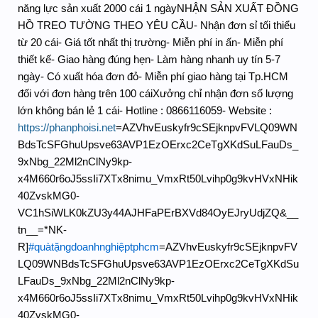
năng lực sản xuất 2000 cái 1 ngày
NHẬN SẢN XUẤT ĐỒNG
HỒ TREO TƯỜNG THEO YÊU CẦU
- Nhận đơn sỉ tối thiểu
từ 20 cái
- Giá tốt nhất thị trường
- Miễn phí in ấn
- Miễn phí
thiết kế
- Giao hàng đúng hẹn
- Làm hàng nhanh uy tín 5-7
ngày
- Có xuất hóa đơn đỏ
- Miễn phí giao hàng tại Tp.HCM
đối với đơn hàng trên 100 cái
Xưởng chỉ nhận đơn số lượng
lớn không bán lẻ 1 cái
- Hotline : 0866116059
- Website :
https://phanphoisi.net
=AZVhvEuskyfr9cSEjknpvFVLQ09WN
BdsTcSFGhuUpsve63AVP1EzOErxc2CeTgXKdSuLFauDs_
9xNbg_22Ml2nClNy9kp-
x4M660r6oJ5ssIi7XTx8nimu_VmxRt50Lvihp0g9kvHVxNHik
40ZvskMG0-
VC1hSiWLK0kZU3y44AJHFaPErBXVd84OyEJryUdjZQ&__
tn__=*NK-
R]
#quàtặngdoanhnghiệptphcm
=AZVhvEuskyfr9cSEjknpvFV
LQ09WNBdsTcSFGhuUpsve63AVP1EzOErxc2CeTgXKdSu
LFauDs_9xNbg_22Ml2nClNy9kp-
x4M660r6oJ5ssIi7XTx8nimu_VmxRt50Lvihp0g9kvHVxNHik
40ZvskMG0-