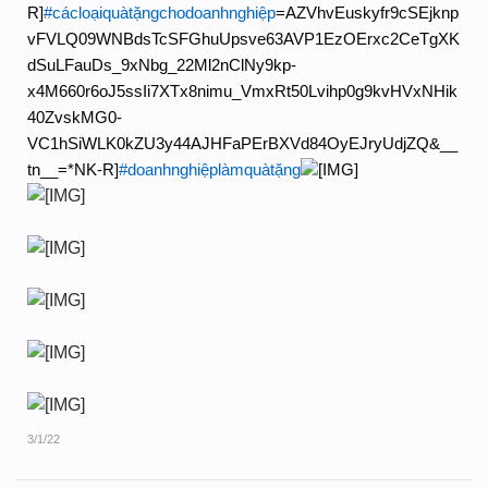
R]
#cácloạiquàtặngchodoanhnghiệp
=AZVhvEuskyfr9cSEjknp
vFVLQ09WNBdsTcSFGhuUpsve63AVP1EzOErxc2CeTgXK
dSuLFauDs_9xNbg_22Ml2nClNy9kp-
x4M660r6oJ5ssIi7XTx8nimu_VmxRt50Lvihp0g9kvHVxNHik
40ZvskMG0-
VC1hSiWLK0kZU3y44AJHFaPErBXVd84OyEJryUdjZQ&__
tn__=*NK-R]
#doanhnghiệplàmquàtặng
3/1/22