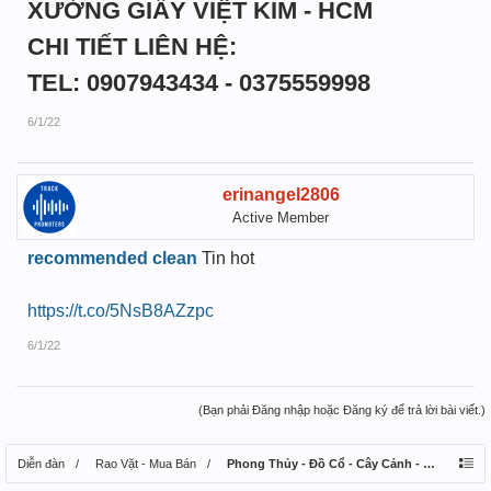
XƯỞNG GIẤY VIỆT KIM - HCM
CHI TIẾT LIÊN HỆ:
TEL: 0907943434 - 0375559998
6/1/22
erinangel2806
Active Member
recommended clean
Tin hot
https://t.co/5NsB8AZzpc
6/1/22
(Bạn phải Đăng nhập hoặc Đăng ký để trả lời bài viết.)
Diễn đàn
Rao Vặt - Mua Bán
Phong Thủy - Đồ Cổ - Cây Cảnh - Thú Nuôi