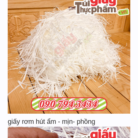
giấy rơm hút ẩm - mịn- phồng