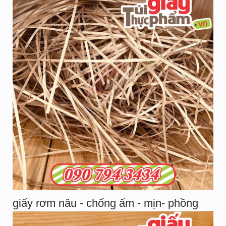
giấy rơm nâu - chống ẩm - mịn- phồng