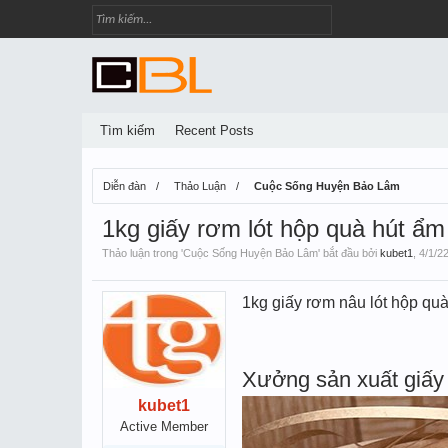
Tìm kiếm
Recent Posts
Diễn đàn
Thảo Luận
Cuộc Sống Huyện Bảo Lâm
1kg giấy rơm lót hộp quà hút ẩm
Thảo luận trong '
Cuộc Sống Huyện Bảo Lâm
' bắt đầu bởi
kubet1
,
4/1/2
1kg giấy rơm nâu lót hộp quà
Xưởng sản xuất giấy 
kubet1
Active Member