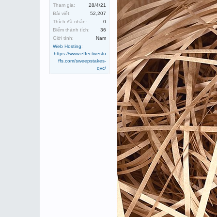
Tham gia:
28/4/21
Bài viết:
52,207
Thích đã nhận:
0
Điểm thành tích:
36
Giới tính:
Nam
Web Hosting
:
https://www.effectivestu
ffs.com/sweepstakes-
qvc/