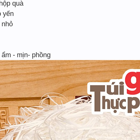
 hộp quà
p yến
i nhỏ
 ẩm - mịn- phồng