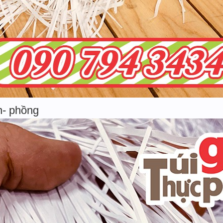
n- phồng