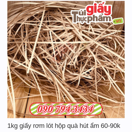
1kg giấy rơm lót hộp quà hút ẩm 60-90k