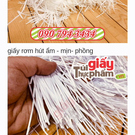
giấy rơm hút ẩm - mịn- phồng