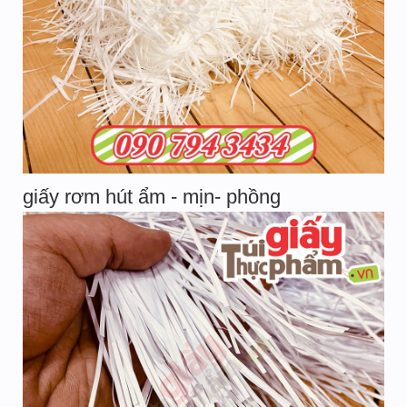
giấy rơm hút ẩm - mịn- phồng