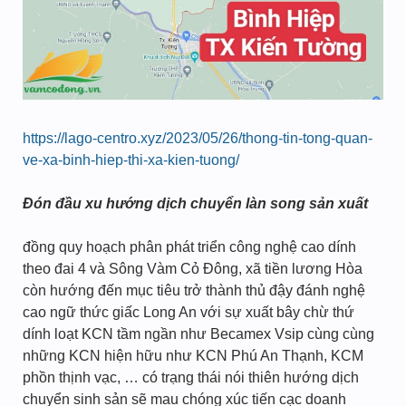
https://lago-centro.xyz/2023/05/26/thong-tin-tong-quan-
ve-xa-binh-hiep-thi-xa-kien-tuong/
Đón đầu xu hướng dịch chuyển làn song sản xuất
đồng quy hoạch phân phát triển công nghệ cao dính
theo đai 4 và Sông Vàm Cỏ Đông, xã tiền lương Hòa
còn hướng đến mục tiêu trở thành thủ đậy đánh nghệ
cao ngữ thức giấc Long An với sự xuất bây chừ thứ
dính loạt KCN tầm ngần như Becamex Vsip cùng cùng
những KCN hiện hữu như KCN Phú An Thạnh, KCM
phồn thịnh vạc, … có trạng thái nói thiên hướng dịch
chuyển sinh sản sẽ mau chóng xúc tiến cạc doanh