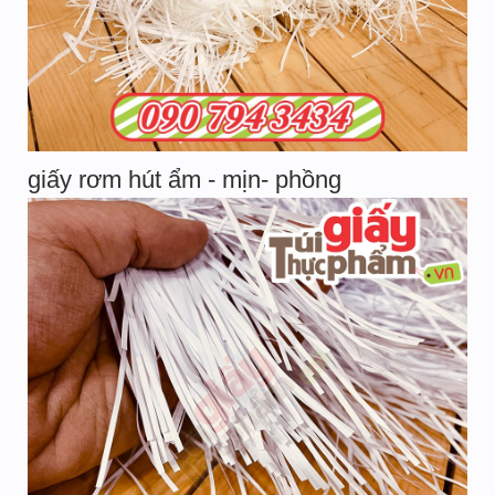
giấy rơm hút ẩm - mịn- phồng