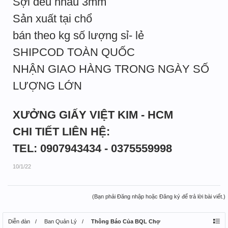
Sợi đều nhau 3mm
Sản xuất tại chổ
bán theo kg số lượng sỉ- lẻ
SHIPCOD TOÀN QUỐC
NHẬN GIAO HÀNG TRONG NGÀY SỐ
LƯỢNG LỚN
XƯỞNG GIẤY VIỆT KIM - HCM
CHI TIẾT LIÊN HỆ:
TEL: 0907943434 - 0375559998
10/1/22
(Bạn phải Đăng nhập hoặc Đăng ký để trả lời bài viết.)
Diễn đàn
Ban Quản Lý
Thông Báo Của BQL Chợ