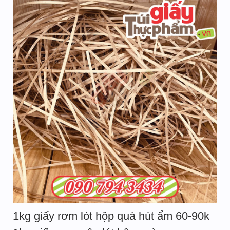
1kg giấy rơm lót hộp quà hút ẩm 60-90k