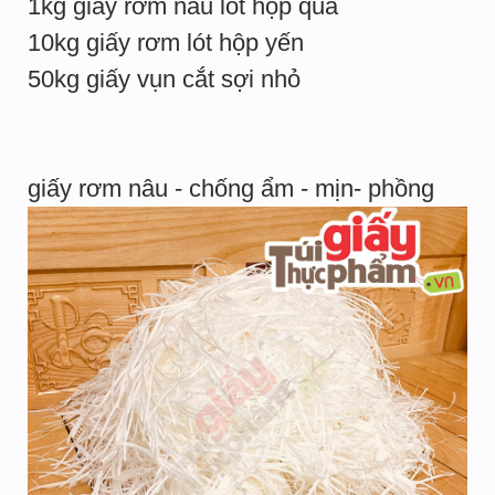
1kg giấy rơm nâu lót hộp quà
10kg giấy rơm lót hộp yến
50kg giấy vụn cắt sợi nhỏ
giấy rơm nâu - chống ẩm - mịn- phồng