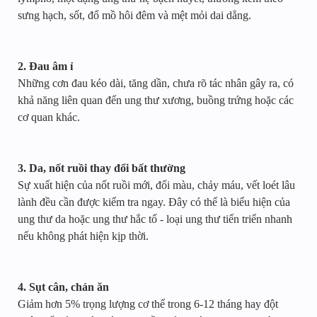
sưng hạch, sốt, đổ mồ hôi đêm và mệt mỏi dai dẳng.
2. Đau âm ỉ
Những cơn đau kéo dài, tăng dần, chưa rõ tác nhân gây ra, có
khả năng liên quan đến ung thư xương, buồng trứng hoặc các
cơ quan khác.
3. Da, nốt ruồi thay đổi bất thường
Sự xuất hiện của nốt ruồi mới, đổi màu, chảy máu, vết loét lâu
lành đều cần được kiểm tra ngay. Đây có thể là biểu hiện của
ung thư da hoặc ung thư hắc tố - loại ung thư tiến triển nhanh
nếu không phát hiện kịp thời.
4. Sụt cân, chán ăn
Giảm hơn 5% trọng lượng cơ thể trong 6-12 tháng hay đột