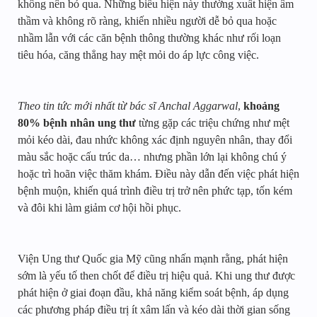
không nên bỏ qua. Những biểu hiện này thường xuất hiện âm
thầm và không rõ ràng, khiến nhiều người dễ bỏ qua hoặc
nhầm lẫn với các căn bệnh thông thường khác như rối loạn
tiêu hóa, căng thẳng hay mệt mỏi do áp lực công việc.
Theo tin tức mới nhất từ bác sĩ Anchal Aggarwal
,
khoảng
80% bệnh nhân ung thư
từng gặp các triệu chứng như mệt
mỏi kéo dài, đau nhức không xác định nguyên nhân, thay đổi
màu sắc hoặc cấu trúc da… nhưng phần lớn lại không chú ý
hoặc trì hoãn việc thăm khám. Điều này dẫn đến việc phát hiện
bệnh muộn, khiến quá trình điều trị trở nên phức tạp, tốn kém
và đôi khi làm giảm cơ hội hồi phục.
Viện Ung thư Quốc gia Mỹ cũng nhấn mạnh rằng, phát hiện
sớm là yếu tố then chốt để điều trị hiệu quả. Khi ung thư được
phát hiện ở giai đoạn đầu, khả năng kiểm soát bệnh, áp dụng
các phương pháp điều trị ít xâm lấn và kéo dài thời gian sống