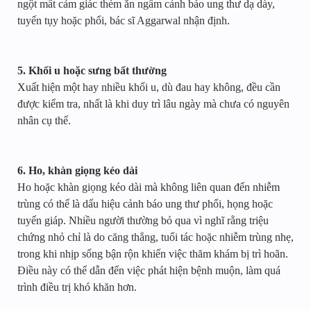
ngột mất cảm giác thèm ăn ngầm cảnh báo ung thư dạ dày,
tuyến tụy hoặc phổi, bác sĩ Aggarwal nhận định.
5. Khối u hoặc sưng bất thường
Xuất hiện một hay nhiều khối u, dù đau hay không, đều cần
được kiểm tra, nhất là khi duy trì lâu ngày mà chưa có nguyên
nhân cụ thể.
6. Ho, khàn giọng kéo dài
Ho hoặc khàn giọng kéo dài mà không liên quan đến nhiễm
trùng có thể là dấu hiệu cảnh báo ung thư phổi, họng hoặc
tuyến giáp. Nhiều người thường bỏ qua vì nghĩ rằng triệu
chứng nhỏ chỉ là do căng thẳng, tuổi tác hoặc nhiễm trùng nhẹ,
trong khi nhịp sống bận rộn khiến việc thăm khám bị trì hoãn.
Điều này có thể dẫn đến việc phát hiện bệnh muộn, làm quá
trình điều trị khó khăn hơn.