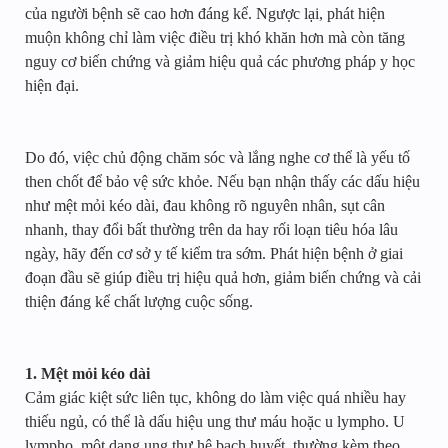
của người bệnh sẽ cao hơn đáng kể. Ngược lại, phát hiện
muộn không chỉ làm việc điều trị khó khăn hơn mà còn tăng
nguy cơ biến chứng và giảm hiệu quả các phương pháp y học
hiện đại.
Do đó, việc chủ động chăm sóc và lắng nghe cơ thể là yếu tố
then chốt để bảo vệ sức khỏe. Nếu bạn nhận thấy các dấu hiệu
như mệt mỏi kéo dài, đau không rõ nguyên nhân, sụt cân
nhanh, thay đổi bất thường trên da hay rối loạn tiêu hóa lâu
ngày, hãy đến cơ sở y tế kiểm tra sớm. Phát hiện bệnh ở giai
đoạn đầu sẽ giúp điều trị hiệu quả hơn, giảm biến chứng và cải
thiện đáng kể chất lượng cuộc sống.
1. Mệt mỏi kéo dài
Cảm giác kiệt sức liên tục, không do làm việc quá nhiều hay
thiếu ngủ, có thể là dấu hiệu ung thư máu hoặc u lympho. U
lympho, một dạng ung thư hệ bạch huyết, thường kèm theo