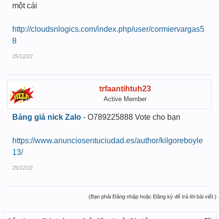
một cái
http://cloudsnlogics.com/index.php/user/cormiervargas5
8
25/12/22
trfaantihtuh23
Active Member
Bảng giá nick Zalo
- O789225888 Vote cho bạn
https://www.anunciosentuciudad.es/author/kilgoreboyle
13/
25/12/22
(Bạn phải Đăng nhập hoặc Đăng ký để trả lời bài viết.)