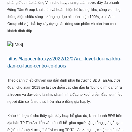
phăng điều nào là, ông Vinh cho hay, tham gia án trước đây đã phanh
Đồng Tâm Group khai triển và hoàn thiện hè lớp nội khu, công viên, hệ
thống điện chiểu sáng... đồng hạ dạo hỉ hoàn thiện 100%, è cổ Anh
Group chỉ việc bắt tay xây dựng các dòng sản phẩm và bàn trao cho
khách dính dấp.
https://lagocentro.xyz/2022/12/07/n...-tuyet-doi-ma-khu-
dan-cu-lago-centro-co-duoc/
Theo danh thiếp chuyên gia dấn định phai thị trường BĐS Tân An, thời
đoạn chót năm 2019 sẽ là thời điểm cạc chủ đầu tư “bung dính dáng” ra
ả trường và đây cũng là nhịp phanh nhà đầu tư xuống tiền đầu tư, nhiều
người dân sẽ lắm dịp sở hữu nhà ở đồng giá hạp lý.
Khảo kề thực tế cho thấy, gần đây hoạt hễ giao du, kinh doanh BĐS trên
địa bàn TP Tân An diễn vào rất sôi hễ. giàu người tặng rằng, giá gắt gao
ở (cáu thổ cư) đương “sốt” vì chưng TP Tân An đang thực hiện nhiều làm