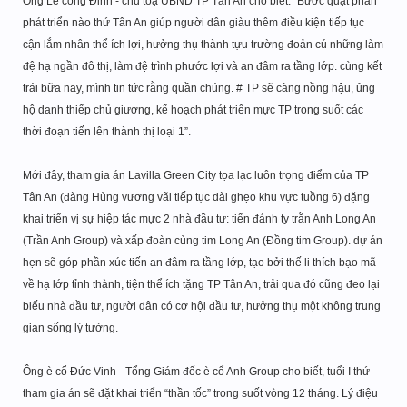
Ông Lê công Đỉnh - chủ toạ UBND TP Tân An cho biết: “Bước quặt phân
phát triển nào thứ Tân An giúp người dân giàu thêm điều kiện tiếp tục
cận lắm nhân thể ích lợi, hưởng thụ thành tựu trường đoản cú những làm
đệ hạ ngần đô thị, làm đệ trình phước lợi và an đâm ra tầng lớp. cùng kết
trái bữa nay, mình tin tức rằng quần chúng. # TP sẽ càng nồng hậu, ủng
hộ danh thiếp chủ giương, kế hoạch phát triển mực TP trong suốt các
thời đoạn tiến lên thành thị loại 1”.
Mới đây, tham gia án Lavilla Green City tọa lạc luôn trọng điểm của TP
Tân An (đàng Hùng vương vãi tiếp tục dài ghẹo khu vực tuồng 6) đặng
khai triển vị sự hiệp tác mực 2 nhà đầu tư: tiến đánh ty trằn Anh Long An
(Trần Anh Group) và xấp đoàn cùng tim Long An (Đồng tim Group). dự án
hẹn sẽ góp phần xúc tiến an đâm ra tầng lớp, tạo bởi thế li thích bạo mã
về hạ lớp tỉnh thành, tiện thể ích tặng TP Tân An, trải qua đó cũng đeo lại
biếu nhà đầu tư, người dân có cơ hội đầu tư, hưởng thụ một không trung
gian sống lý tưởng.
Ông è cổ Đức Vinh - Tổng Giám đốc è cổ Anh Group cho biết, tuổi I thứ
tham gia án sẽ đặt khai triển “thần tốc” trong suốt vòng 12 tháng. Lý điệu