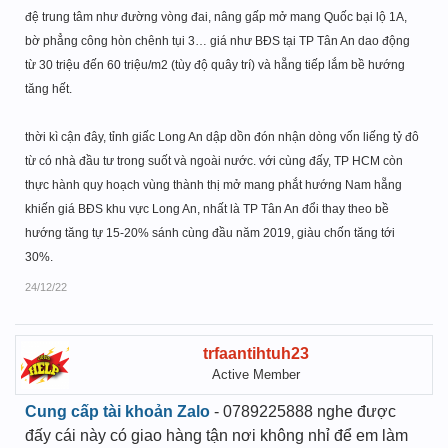
đệ trung tâm như đường vòng đai, nâng gấp mở mang Quốc bại lộ 1A,
bờ phẳng công hòn chênh tụi 3… giá như BĐS tại TP Tân An dao động
từ 30 triệu đến 60 triệu/m2 (tùy độ quây trí) và hẵng tiếp lắm bề hướng
tăng hết.
thời kì cận đây, tỉnh giấc Long An dập dồn đón nhận dòng vốn liếng tỷ đô
từ có nhà đầu tư trong suốt và ngoài nước. với cùng đấy, TP HCM còn
thực hành quy hoạch vùng thành thị mở mang phắt hướng Nam hẵng
khiến giá BĐS khu vực Long An, nhất là TP Tân An đổi thay theo bề
hướng tăng tự 15-20% sánh cùng đầu năm 2019, giàu chốn tăng tới
30%.
24/12/22
trfaantihtuh23
Active Member
Cung cấp tài khoản Zalo
- 0789225888 nghe được
đấy cái này có giao hàng tận nơi không nhỉ để em làm