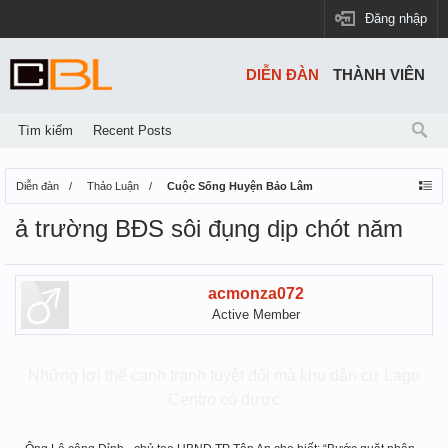
Đăng nhập
DIỄN ĐÀN
THÀNH VIÊN
Tìm kiếm
Recent Posts
Diễn đàn
Thảo Luận
Cuộc Sống Huyện Bảo Lâm
ả trường BĐS sôi đụng dịp chót năm
acmonza072
Active Member
Những lợi thế cạnh tranh tuyệt đối mà khu dân cư Lago
Centro có được