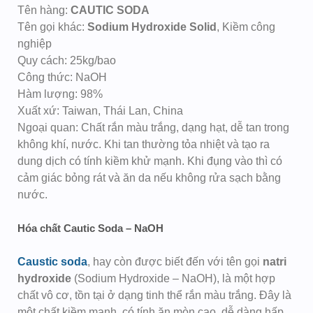
Tên hàng:
CAUTIC SODA
Tên gọi khác:
Sodium Hydroxide Solid
, Kiềm công
nghiệp
Quy cách: 25kg/bao
Công thức: NaOH
Hàm lượng: 98%
Xuất xứ: Taiwan, Thái Lan, China
Ngoại quan: Chất rắn màu trắng, dạng hạt, dễ tan trong
không khí, nước. Khi tan thường tỏa nhiệt và tạo ra
dung dịch có tính kiềm khử mạnh. Khi đụng vào thì có
cảm giác bỏng rát và ăn da nếu không rửa sạch bằng
nước.
Hóa chất Cautic Soda – NaOH
Caustic soda
, hay còn được biết đến với tên gọi
natri
hydroxide
(Sodium Hydroxide – NaOH), là một hợp
chất vô cơ, tồn tại ở dạng tinh thể rắn màu trắng. Đây là
một chất kiềm mạnh, có tính ăn mòn cao, dễ dàng hấp