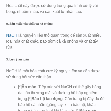
Hóa chất này được sử dụng trong quá trình xử lý vải
bông, nhuộm màu, và sản xuất tơ nhân tạo.
e. Sản xuất hóa chất và xà phòng
NaOH
là nguyên liệu thô quan trọng để sản xuất nhiều
loại hóa chất khác, bao gồm cả xà phòng và chất tẩy
rửa.
3. Lưu ý an toàn
NaOH là một hóa chất cực kỳ nguy hiểm và cần được
sử dụng hết sức cẩn thận.
[*]
Ăn mòn
: Tiếp xúc với NaOH có thể gây bỏng
da, tổn thương mắt và đường hô hấp nghiêm
trọng.[*]
Bảo hộ lao động
: Cần trang bị đầy đủ đồ
bảo hộ cá nhân (găng tay, kính bảo hộ, khẩu
trang và áo choàng) khi làm việc.[*]
Bảo quản
: