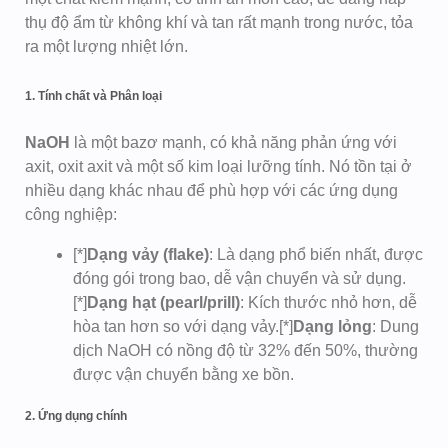
thụ độ ẩm từ không khí và tan rất mạnh trong nước, tỏa
ra một lượng nhiệt lớn.
1. Tính chất và Phân loại
NaOH
là một bazơ mạnh, có khả năng phản ứng với
axit, oxit axit và một số kim loại lưỡng tính. Nó tồn tại ở
nhiều dạng khác nhau để phù hợp với các ứng dụng
công nghiệp:
[*]
Dạng vảy (flake)
: Là dạng phổ biến nhất, được
đóng gói trong bao, dễ vận chuyển và sử dụng.
[*]
Dạng hạt (pearl/prill)
: Kích thước nhỏ hơn, dễ
hòa tan hơn so với dạng vảy.[*]
Dạng lỏng
: Dung
dịch NaOH có nồng độ từ 32% đến 50%, thường
được vận chuyển bằng xe bồn.
2. Ứng dụng chính