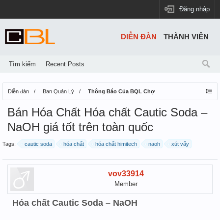
Đăng nhập
DIỄN ĐÀN
THÀNH VIÊN
Tìm kiếm
Recent Posts
Diễn đàn
Ban Quản Lý
Thông Báo Của BQL Chợ
Bán Hóa Chất Hóa chất Cautic Soda –
NaOH giá tốt trên toàn quốc
Tags:
cautic soda
hóa chất
hóa chất himitech
naoh
xút vẩy
vov33914
Member
Hóa chất Cautic Soda – NaOH